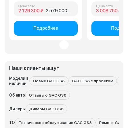
Цена авто
Цена авто
2 129 300 ₽
2 579 000 ₽
3 008 750 ₽
3 
Подробнее
Подроб
Наши клиенты ищут
Модели в
Новые GAC GS8
GAC GS8 с пробегом
Все
наличии
Об авто
Отзывы о GAC GS8
Дилеры
Дилеры GAC GS8
ТО
Техническое обслуживание GAC GS8
Ремонт GAC G