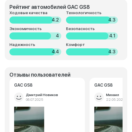
Рейтинг автомобилей GAC GS8
Ходовые качества
Технологичность
4.2
4.3
Экономичность
Безопасность
4
4.1
Надежность
Комфорт
4.4
4.3
Отзывы пользователей
GAC GS8
GAC GS8
Дмитрий Новиков
Михаил
06.07.2025
22.05.2025