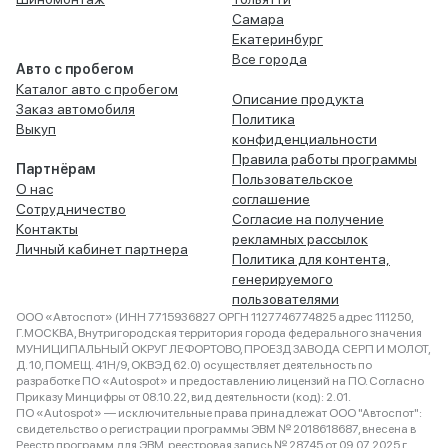
Самара
Екатеринбург
Все города
Авто с пробегом
Каталог авто с пробегом
Описание продукта
Заказ автомобиля
Политика
Выкуп
конфиденциальности
Правила работы программы
Партнёрам
Пользовательское
О нас
соглашение
Сотрудничество
Согласие на получение
Контакты
рекламных рассылок
Личный кабинет партнера
Политика для контента,
генерируемого
пользователями
ООО «Автоспот» (ИНН 7715936827 ОРГН 1127746774825 адрес 111250,
Г.МОСКВА, Внутригородская территория города федерального значения
МУНИЦИПАЛЬНЫЙ ОКРУГ ЛЕФОРТОВО, ПРОЕЗД ЗАВОДА СЕРП И МОЛОТ,
Д. 10, ПОМЕЩ. 41Н/9, ОКВЭД 62.0) осуществляет деятельность по
разработке ПО «Autospot» и предоставлению лицензий на ПО. Согласно
Приказу Минцифры от 08.10.22, вид деятельности (код): 2.01.
ПО «Autospot» — исключительные права принадлежат ООО "Автоспот":
свидетельство о регистрации программы ЭВМ № 2018618687, внесена в
Реестр программ для ЭВМ, реестровая запись № 28745 от 09.07.2025 г.