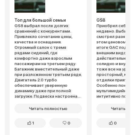
Топ для большой семьи
GS8
GS8 выбрал после долгих
Приобрел себе G
сравнений с конкурентами.
недавно. Выбирал
Привлекло сочетание цены,
смотрел разные в
качества и оснащения.
этом ценовом сегм
Огромный салон с тремя
итоге GAC подкуп
рядами сидений, где
внешним видом. 
комфортно даже взрослым
действительно вы
пассажирам на третьем ряду.
солидно и внушите
Багажник вместительный даже
тоже все на уровн
при разложенном третьем ряде.
просторный, мат
Двигатель 2.0 турбо
отделки приятные 
обеспечивает уверенную
Особенно понрав
динамику даже при полной
мультимедийная с
загрузке. Подвеска настроена
интуитивно понят
комфортно, неровности
шустро. Шумоизол
отрабатывает хорошо.
хорошая, в салоне
Читать полностью
Читать пол
Оснащение максимально
высоких скоростя
богатое – панорамная крыша,
качествам пока с
1
0
0
вентиляция сидений,
что-то конкретное
продвинутая мультимедиа.
небольшой. Но пе
Расход в смешанном цикле
впечатления поло