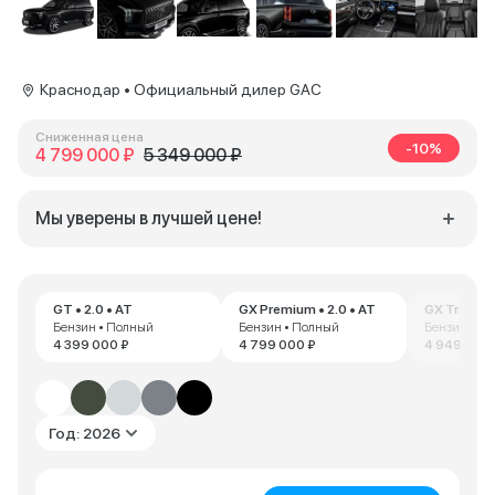
Краснодар • Официальный дилер GAC
Сниженная цена
-10%
4 799 000 ₽
5 349 000 ₽
Мы уверены в лучшей цене!
GT • 2.0 • AT
GX Premium • 2.0 • AT
GX Traveller
Бензин • Полный
Бензин • Полный
Бензин • П
4 399 000 ₽
4 799 000 ₽
4 949 000 
Год: 2026