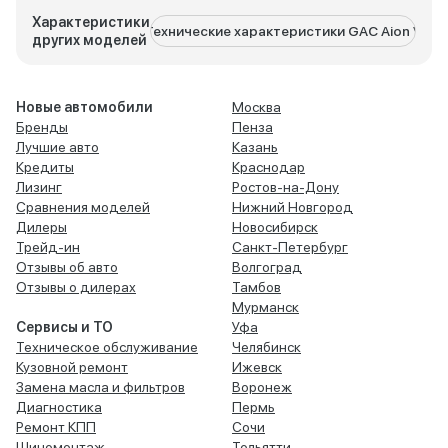
Характеристики
Технические характеристики GAC Aion V
Техни
других моделей
Новые автомобили
Москва
Бренды
Пенза
Лучшие авто
Казань
Кредиты
Краснодар
Лизинг
Ростов-на-Дону
Сравнения моделей
Нижний Новгород
Дилеры
Новосибирск
Трейд-ин
Санкт-Петербург
Отзывы об авто
Волгоград
Отзывы о дилерах
Тамбов
Мурманск
Сервисы и ТО
Уфа
Техническое обслуживание
Челябинск
Кузовной ремонт
Ижевск
Замена масла и фильтров
Воронеж
Диагностика
Пермь
Ремонт КПП
Сочи
Шиномонтаж
Тольятти