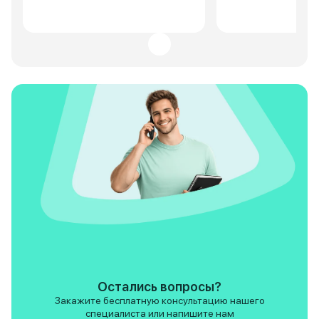
около 10 литров. За время
двигатель тяговит
эксплуатации никаких
передач работает
серьезных проблем не
что доволен покуп
возникало. Если нужен большой
Надеюсь, GAC GS8
семейный автомобиль с
радовать меня и д
максимальным комфортом –
делиться впечатл
GS8 отличный выбор.
мере эксплуатации
Остались вопросы?
Закажите бесплатную консультацию нашего
специалиста или напишите нам