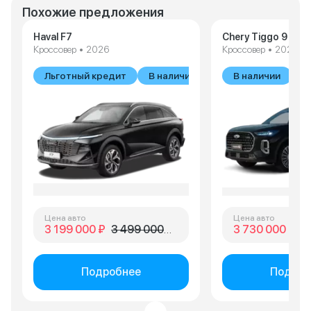
Похожие предложения
Haval F7
Chery Tiggo 9
Кроссовер • 2026
Кроссовер • 2025
Льготный кредит
В наличии
В наличии
Цена авто
Цена авто
3 199 000 ₽
3 499 000 ₽
3 730 000 ₽
4 
Подробнее
Подроб