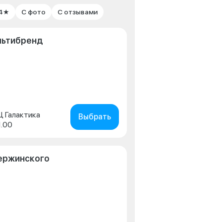
 4★
С фото
С отзывами
льтибренд
ТЦ Галактика
Выбрать
1.00
зержинского