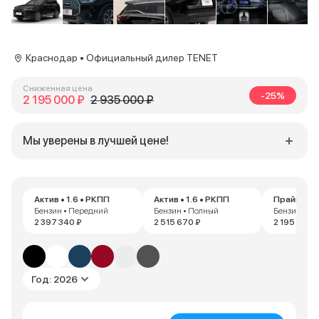
Краснодар • Официальный дилер TENET
Сниженная цена
-25%
2 195 000 ₽
2 935 000 ₽
Мы уверены в лучшей цене!
Актив • 1.6 • РКПП
Актив • 1.6 • РКПП
Прайм • 1.
Бензин • Передний
Бензин • Полный
Бензин • П
2 397 340 ₽
2 515 670 ₽
2 195 000 
Год: 2026