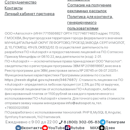
Сотрудничество
Согласие на получение
Контакты
рекламных рассылок
Личный кабинет партнера
Политика для контента,
генерируемого
пользователями
ООО «Автоспот» (ИНН 7715936827 ОРГН 1127746774825 адрес 111250,
Г.МОСКВА, Внутригородская территория города федерального значения
МУНИЦИПАЛЬНЫЙ ОКРУГ ЛЕФОРТОВО, ПРОЕЗД ЗАВОДА СЕРП И МОЛОТ,
Д. 10, ПОМЕЩ. 41Н/9, ОКВЭД 62.0) осуществляет деятельность по
разработке ПО «Autospot» и предоставлению лицензий на ПО. Согласно
Приказу Минцифры от 08.10.22, вид деятельности (код): 2.01.
ПО «Autospot» — исключительные права принадлежат ООО "Автоспот":
свидетельство о регистрации программы ЭВМ № 2018618687, внесена в
Реестр программ для ЭВМ, реестровая запись № 28745 от 09.07.2025 г.
Функциональные характеристики Программы указаны по ссылке:
https://reestr.digital.gov.ru/reestr/3467687/
. Стоимость лицензии на ПО
«Autospot» определяется либо как процент (от 2,5% до 3%) от выручки,
полученной лицензиатом от использования ПО «Autospot», либо как
фиксированный платеж от 1100 рублей за каждого привлеченного с
использованием ПО «Autospot» клиента. Для точного расчета стоимости
отправьте заявку нашим менеджерам
info@autospot.ru
, тел.
+78003020583
ПО разработано с использованием технологий: PHP 8, MySQL 8, Angular,
Symfony framework, Yii2 framework.
Ежедневно с 9:00 до 22:00
8 (800) 302-05-83
Телеграм
Вконтакте
YouTube
Rutube
MAX
Дзен