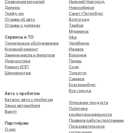
Сравнения моделей
Нижний Новгород
Дилеры
Новосибирск
Трейд-ин
Санкт-Петербург
Отзывы об авто
Волгоград
Отзывы о дилерах
Тамбов
Мурманск
Сервисы и ТО
Уфа
Техническое обслуживание
Челябинск
Кузовной ремонт
Ижевск
Замена масла и фильтров
Воронеж
Диагностика
Пермь
Ремонт КПП
Сочи
Шиномонтаж
Тольятти
Самара
Екатеринбург
Все города
Авто с пробегом
Каталог авто с пробегом
Описание продукта
Заказ автомобиля
Политика
Выкуп
конфиденциальности
Правила работы программы
Партнёрам
Пользовательское
О нас
соглашение