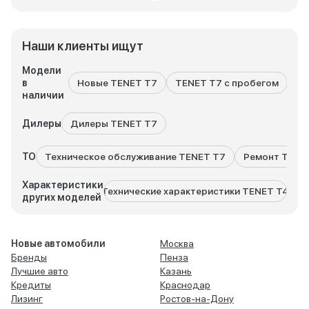
Наши клиенты ищут
Модели
в
Новые TENET T7
TENET T7 с пробегом
Вс
наличии
Дилеры
Дилеры TENET T7
ТО
Техническое обслуживание TENET T7
Ремонт TENE
Характеристики
Технические характеристики TENET T4
Техни
других моделей
Новые автомобили
Москва
Бренды
Пенза
Лучшие авто
Казань
Кредиты
Краснодар
Лизинг
Ростов-на-Дону