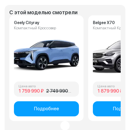
С этой моделью смотрели
Geely Cityray
Belgee X70
Компактный Кроссовер
Компактный Кроссо
Цена авто
Цена авто
1 759 990 ₽
2 749 990 ₽
1 879 990 ₽
2 
Подробнее
Подроб