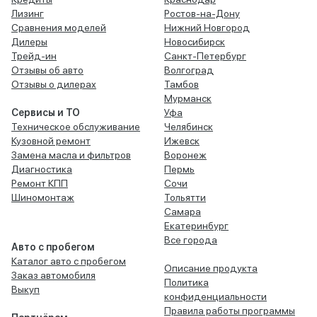
Лизинг
Ростов-на-Дону
Сравнения моделей
Нижний Новгород
Дилеры
Новосибирск
Трейд-ин
Санкт-Петербург
Отзывы об авто
Волгоград
Отзывы о дилерах
Тамбов
Мурманск
Сервисы и ТО
Уфа
Техническое обслуживание
Челябинск
Кузовной ремонт
Ижевск
Замена масла и фильтров
Воронеж
Диагностика
Пермь
Ремонт КПП
Сочи
Шиномонтаж
Тольятти
Самара
Екатеринбург
Все города
Авто с пробегом
Каталог авто с пробегом
Описание продукта
Заказ автомобиля
Политика
Выкуп
конфиденциальности
Правила работы программы