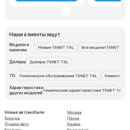
Наши клиенты ищут
Модели в
Новые TENET T4L
Все модели TENET
T
наличии
Дилеры
Дилеры TENET T4L
ТО
Техническое обслуживание TENET T4L
Ремонт TEN
Характеристики
Технические характеристики TENET T4
Техн
других моделей
Новые автомобили
Москва
Бренды
Пенза
Лучшие авто
Казань
Кредиты
Краснодар