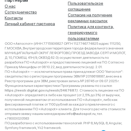
Партнёрам
Пользовательское
О нас
соглашение
Сотрудничество
Согласие на получение
Контакты
рекламных рассылок
Личный кабинет партнера
Политика для контента,
генерируемого
пользователями
ООО «Автоспот» (ИНН 7715936827 ОРГН 1127746774825 адрес 111250,
Г.МОСКВА, Внутригородская территория города федерального значения
МУНИЦИПАЛЬНЫЙ ОКРУГ ЛЕФОРТОВО, ПРОЕЗД ЗАВОДА СЕРП И МОЛОТ,
Д. 10, ПОМЕЩ. 41Н/9, ОКВЭД 62.0) осуществляет деятельность по
разработке ПО «Autospot» и предоставлению лицензий на ПО. Согласно
Приказу Минцифры от 08.10.22, вид деятельности (код): 2.01.
ПО «Autospot» — исключительные права принадлежат ООО "Автоспот":
свидетельство о регистрации программы ЭВМ № 2018618687, внесена в
Реестр программ для ЭВМ, реестровая запись № 28745 от 09.07.2025 г.
Функциональные характеристики Программы указаны по ссылке:
https://reestr.digital.gov.ru/reestr/3467687/
. Стоимость лицензии на ПО
«Autospot» определяется либо как процент (от 2,5% до 3%) от выручки,
полученной лицензиатом от использования ПО «Autospot», либо как
фиксированный платеж от 1100 рублей за каждого привлеченного с
использованием ПО «Autospot» клиента. Для точного расчета стоимости
отправьте заявку нашим менеджерам
info@autospot.ru
, тел.
+78003020583
ПО разработано с использованием технологий: PHP 8, MySQL 8, Angular,
Symfony framework, Yii2 framework.