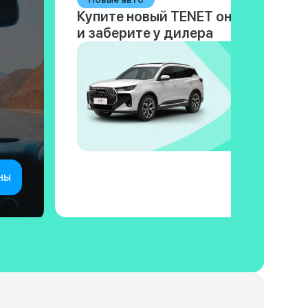
Купите новый TENET онлайн
и заберите у дилера
ны