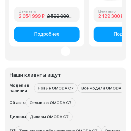
делам и не создае
Мне машина нужна 
Рекомендую к рас
Цена авто
Цена авто
2 054 999 ₽
2 599 000 ₽
2 129 300 ₽
2 
если ищете адекв
вариант в своем к
Подробнее
Подроб
Наши клиенты ищут
Модели в
Новые OMODA C7
Все модели OMODA
наличии
Об авто
Отзывы о OMODA C7
Дилеры
Дилеры OMODA C7
ТО
Техническое обслуживание OMODA C7
Ремонт OMO