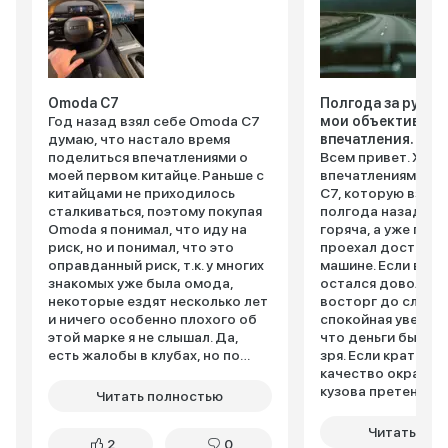
Omoda C7
Полгода за рулем
Год назад взял себе Omoda C7
мои объективные
думаю, что настало время
впечатления.
поделиться впечатлениями о
Всем привет. Хочу
моей первом китайце. Раньше с
впечатлениями от
китайцами не приходилось
C7, которую взял 
сталкиваться, поэтому покупая
полгода назад. Пи
Omoda я понимал, что иду на
горяча, а уже посл
риск, но и понимал, что это
проехал достаточ
оправданный риск, т.к. у многих
машине. Если в двух словах - я
знакомых уже была омода,
остался доволен. 
некоторые ездят несколько лет
восторг до слез, 
и ничего особенно плохого об
спокойная уверенн
этой марке я не слышал. Да,
что деньги были 
есть жалобы в клубах, но по
зря. Если кратко и детально -
статистике продано больше
качество окраски 
100 тыщ машин в России уже, а
кузова претензий 
Читать полностью
жалобы можно посчитать
все ровно, щелей н
вручную, поэтому особо не
спокойно выдерж
Читать пол
2
0
сомневался по поводу выбора.
пескоструй от вп