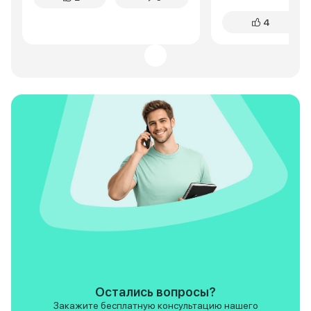
С5 для меня как-то маловата
едущего. В салоне приятно -
4
была, поэтому я обратил
собрано все добр
внимание на С7, к тому же она
скрипов пока не п
не много выше классом. В С7
Рулю и сиденьям 
мне понравилось как дизайнеры
удобное положени
проработали кузов машины, ни
регулируется. Ме
на кого не похожий кроссовер,
достаточно, сзад
симпатичный, современный, все
взрослых помеща
изгибы в тему, в моей
комфортно. Багаж
комлектации на 19-х дисках, ну
поездок за проду
просто красотка. По движку и
коляской - в самый р
коробке у меня не возникало
дороге машина ве
вопросов, потому что все
предсказуемо. Мо
проверенное временем, тот же
за глаза для разм
робот стоит на многих
по городу и трасс
машинах, движок конечно
бодро, без нервов
хотелось бы помощнее, тут 150
работает плавно, 
сил, но это понятно логически
рывков. Самый бо
почему тут так устроено. В
для меня это подв
целом для меня динамики у С7
хорошо отрабатыв
для своих габаритов вполне
самые идеальные 
хватает. Так же можно
жестких ударов, 
расписать о большом
уровне. Из приятных мелочей -
Остались вопросы?
количестве разных функций,
хорошая шумоизол
Закажите бесплатную консультацию нашего
опций, но я думаю, что народ у
салоне тихо и на 