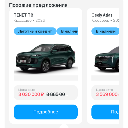
Похожие предложения
TENET T8
Geely Atlas
Кроссовер • 2026
Кроссовер • 2026
Льготный кредит
В наличии
В наличии
Цена авто
Цена авто
3 030 000 ₽
3 885 000 ₽
3 569 000 ₽
4 
Подробнее
Подроб