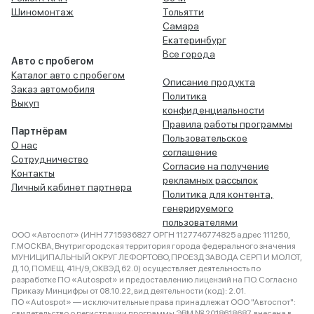
Шиномонтаж
Тольятти
Самара
Екатеринбург
Все города
Авто с пробегом
Каталог авто с пробегом
Описание продукта
Заказ автомобиля
Политика
Выкуп
конфиденциальности
Правила работы программы
Партнёрам
Пользовательское
О нас
соглашение
Сотрудничество
Согласие на получение
Контакты
рекламных рассылок
Личный кабинет партнера
Политика для контента,
генерируемого
пользователями
ООО «Автоспот» (ИНН 7715936827 ОРГН 1127746774825 адрес 111250,
Г.МОСКВА, Внутригородская территория города федерального значения
МУНИЦИПАЛЬНЫЙ ОКРУГ ЛЕФОРТОВО, ПРОЕЗД ЗАВОДА СЕРП И МОЛОТ,
Д. 10, ПОМЕЩ. 41Н/9, ОКВЭД 62.0) осуществляет деятельность по
разработке ПО «Autospot» и предоставлению лицензий на ПО. Согласно
Приказу Минцифры от 08.10.22, вид деятельности (код): 2.01.
ПО «Autospot» — исключительные права принадлежат ООО "Автоспот":
свидетельство о регистрации программы ЭВМ № 2018618687, внесена в