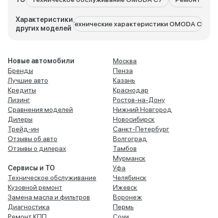
Характеристики
Технические характеристики OMODA C5
Техн
других моделей
Новые автомобили
Москва
Бренды
Пенза
Лучшие авто
Казань
Кредиты
Краснодар
Лизинг
Ростов-на-Дону
Сравнения моделей
Нижний Новгород
Дилеры
Новосибирск
Трейд-ин
Санкт-Петербург
Отзывы об авто
Волгоград
Отзывы о дилерах
Тамбов
Мурманск
Сервисы и ТО
Уфа
Техническое обслуживание
Челябинск
Кузовной ремонт
Ижевск
Замена масла и фильтров
Воронеж
Диагностика
Пермь
Ремонт КПП
Сочи