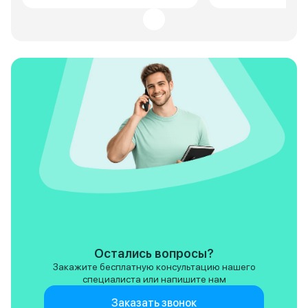
не много выше классом. В С7
Рулю и сиденьям 
мне понравилось как дизайнеры
удобное положени
проработали кузов машины, ни
регулируется. Ме
на кого не похожий кроссовер,
достаточно, сзад
симпатичный, современный, все
взрослых помеща
изгибы в тему, в моей
комфортно. Багаж
комлектации на 19-х дисках, ну
поездок за проду
просто красотка. По движку и
коляской - в самый р
коробке у меня не возникало
дороге машина ве
вопросов, потому что все
предсказуемо. Мо
проверенное временем, тот же
за глаза для разм
робот стоит на многих
по городу и трасс
машинах, движок конечно
бодро, без нервов
хотелось бы помощнее, тут 150
работает плавно, 
сил, но это понятно логически
рывков. Самый бо
почему тут так устроено. В
для меня это подв
целом для меня динамики у С7
хорошо отрабатыв
для своих габаритов вполне
самые идеальные 
хватает. Так же можно
жестких ударов, 
расписать о большом
уровне. Из приятных мелочей -
Остались вопросы?
количестве разных функций,
хорошая шумоизол
Закажите бесплатную консультацию нашего
опций, но я думаю, что народ у
салоне тихо и на 
специалиста или напишите нам
нас продвинутый, может и сам
Планшет отзывчив
все посмотреть в интернете.
тормозит, штатна
Заказать звонок