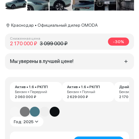
Краснодар • Официальный дилер OMODA
Сниженная цена
-30%
2 170 000 ₽
3 099 000 ₽
Мы уверены в лучшей цене!
Актив • 1.6 • РКПП
Актив • 1.6 • РКПП
Драйв • 1.
Бензин • Передний
Бензин • Полный
Бензин • П
2 060 000 ₽
2 629 000 ₽
2 170 000 
Год: 2025