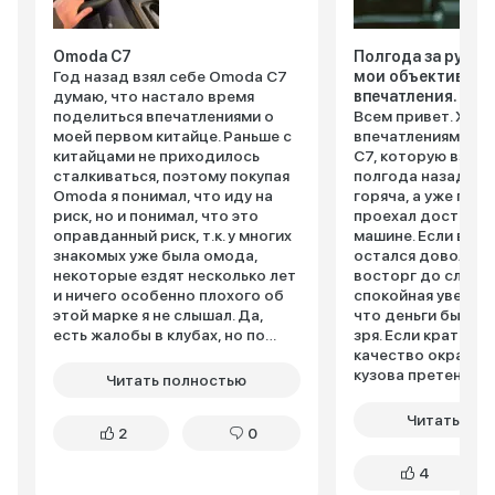
Omoda C7
Полгода за рулем
Год назад взял себе Omoda C7
мои объективные
думаю, что настало время
впечатления.
поделиться впечатлениями о
Всем привет. Хочу
моей первом китайце. Раньше с
впечатлениями от
китайцами не приходилось
C7, которую взял 
сталкиваться, поэтому покупая
полгода назад. Пи
Omoda я понимал, что иду на
горяча, а уже посл
риск, но и понимал, что это
проехал достаточ
оправданный риск, т.к. у многих
машине. Если в двух словах - я
знакомых уже была омода,
остался доволен. 
некоторые ездят несколько лет
восторг до слез, 
и ничего особенно плохого об
спокойная уверенн
этой марке я не слышал. Да,
что деньги были 
есть жалобы в клубах, но по
зря. Если кратко и детально -
статистике продано больше
качество окраски 
100 тыщ машин в России уже, а
кузова претензий 
Читать полностью
жалобы можно посчитать
все ровно, щелей н
вручную, поэтому особо не
спокойно выдерж
Читать пол
2
0
сомневался по поводу выбора.
пескоструй от вп
С5 для меня как-то маловата
едущего. В салоне приятно -
4
была, поэтому я обратил
собрано все добр
внимание на С7, к тому же она
скрипов пока не п