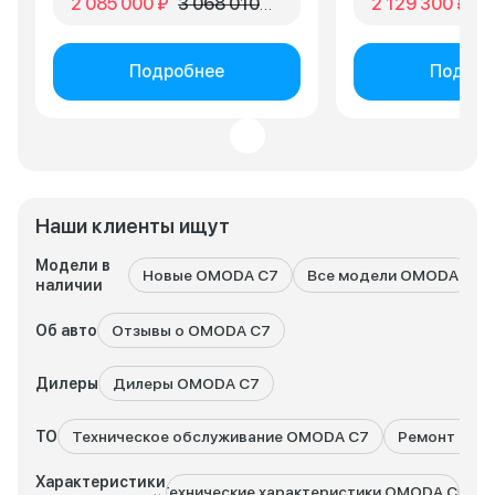
2 085 000 ₽
3 068 010 ₽
2 129 300 ₽
2 
если ищете адекв
вариант в своем к
Подробнее
Подроб
Наши клиенты ищут
Модели в
Новые OMODA C7
Все модели OMODA
наличии
Об авто
Отзывы о OMODA C7
Дилеры
Дилеры OMODA C7
ТО
Техническое обслуживание OMODA C7
Ремонт OMO
Характеристики
Технические характеристики OMODA C5
Техн