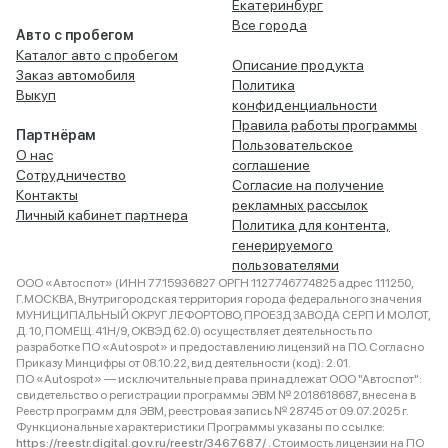
Екатеринбург
Все города
Авто с пробегом
Каталог авто с пробегом
Описание продукта
Заказ автомобиля
Политика
Выкуп
конфиденциальности
Правила работы программы
Партнёрам
Пользовательское
О нас
соглашение
Сотрудничество
Согласие на получение
Контакты
рекламных рассылок
Личный кабинет партнера
Политика для контента,
генерируемого
пользователями
ООО «Автоспот» (ИНН 7715936827 ОРГН 1127746774825 адрес 111250,
Г.МОСКВА, Внутригородская территория города федерального значения
МУНИЦИПАЛЬНЫЙ ОКРУГ ЛЕФОРТОВО, ПРОЕЗД ЗАВОДА СЕРП И МОЛОТ,
Д. 10, ПОМЕЩ. 41Н/9, ОКВЭД 62.0) осуществляет деятельность по
разработке ПО «Autospot» и предоставлению лицензий на ПО. Согласно
Приказу Минцифры от 08.10.22, вид деятельности (код): 2.01.
ПО «Autospot» — исключительные права принадлежат ООО "Автоспот":
свидетельство о регистрации программы ЭВМ № 2018618687, внесена в
Реестр программ для ЭВМ, реестровая запись № 28745 от 09.07.2025 г.
Функциональные характеристики Программы указаны по ссылке:
https://reestr.digital.gov.ru/reestr/3467687/
. Стоимость лицензии на ПО