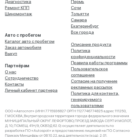
Диагностика
Пермь
Ремонт КПП
Сочи
Шиномонтаж
Тольятти
Самара
Екатеринбург
Все города
Авто с пробегом
Каталог авто с пробегом
Описание продукта
Заказ автомобиля
Политика
Выкуп
конфиденциальности
Правила работы программы
Партнёрам
Пользовательское
О нас
соглашение
Сотрудничество
Согласие на получение
Контакты
рекламных рассылок
Личный кабинет партнера
Политика для контента,
генерируемого
пользователями
ООО «Автоспот» (ИНН 7715936827 ОРГН 1127746774825 адрес 111250,
Г.МОСКВА, Внутригородская территория города федерального значения
МУНИЦИПАЛЬНЫЙ ОКРУГ ЛЕФОРТОВО, ПРОЕЗД ЗАВОДА СЕРП И МОЛОТ,
Д. 10, ПОМЕЩ. 41Н/9, ОКВЭД 62.0) осуществляет деятельность по
разработке ПО «Autospot» и предоставлению лицензий на ПО. Согласно
Приказу Минцифры от 08.10.22, вид деятельности (код): 2.01.