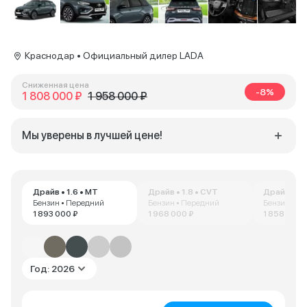
Краснодар • Официальный дилер LADA
Сниженная цена
-8%
1 808 000 ₽
1 958 000 ₽
Мы уверены в лучшей цене!
Драйв • 1.6 • MT
Драйв • 1.8 • CVT
Драйв • 1.
Бензин • Передний
Бензин • Передний
Бензин • П
1 893 000 ₽
1 968 000 ₽
1 858 712 ₽
Год: 2026