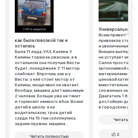
Универсальная
Всем привет! Vest
как была повозкой так и
привлекла стильн
осталась
и увеличенным кл
Была 11 лада, УАЗ, Калина. У
Внешне выглядит 
Калины тормоза ужасные, а в
не уступает многи
остальном она получше Весты
Салон просторный
будет, понадёжнее. У 11 мотор
эргономикой и ка
слабоват. Впрочем, как и у
материалами для 
Весты: у неё стоит мотор от
ценовой категории
Калины, мощи явно не хватает.
вместительный, о
Вообще, машина для 1 максимум
сложенных задних
2 человек. Больше уже не тянет
Двигатель 1.8 обе
и тормозит немного вбок. Возил
достойную динами
детей в школу: я на
в городском цикл
водительском, трое детей
настроена комфор
сзади. На 15 ткм схлопнулись
неровности отра
Читать пол
задние пружны: машина
хорошо. Увеличен
просела, любая кочка - удар в
позволяет уверен
2
отбойник. Заменил, поделился в
чувствовать себя 
Читать полностью