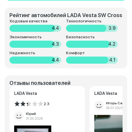
Рейтинг автомобилей LADA Vesta SW Cross
Ходовые качества
Технологичность
4.4
3.9
Экономичность
Безопасность
4.3
4.2
Надежность
Комфорт
4.4
4.1
Отзывы пользователей
LADA Vesta
LADA Vesta
Игорь Савель
2.3
09.07.2025
Юрий
31.03.2026