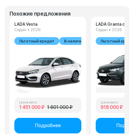
Похожие предложения
LADA Vesta
LADA Granta седа
Седан • 2026
Седан • 2026
Льготный кредит
В наличии
Льготный креди
Цена авто
Цена авто
1 451 000 ₽
1 601 000 ₽
918 000 ₽
1 0
Подробнее
Подроб