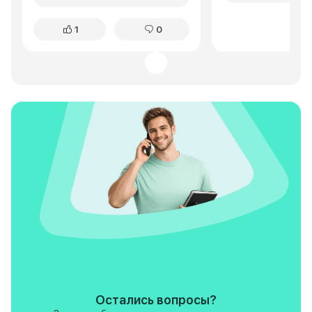
соцсетях. Народ пишет, что
и легком бездорож
обычная проблема, ставят
смешанном цикле 
1
0
пружины от Рено и горя не
литров. За время 
знают. То есть я купил новую
никаких серьезны
машину и через полтора года
возникало.
меняю часть подвески. На
новой машине, примерно до 10
ткм при движении задним
ходом раздаётся дикий вой,
народ называет "крик
беременной касатки". Это
конструктивный дефект, не
лечится. На 20 ткм полетели
тормозные колодки и диски,
замена за свои деньги. На
УАЗике легко ездил по 800 км,
без проблем. Тут же сидишь
буквой ЗЮ и уже через 200 км
спина начинает болеть.
Следующая машина будет
однозначно что угодно, но не
эта поделка.
Остались вопросы?