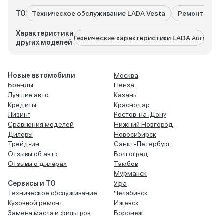
ТО
Техническое обслуживание LADA Vesta
Ремонт LADA
Характеристики
Технические характеристики LADA Aura
Техни
других моделей
Новые автомобили
Москва
Бренды
Пенза
Лучшие авто
Казань
Кредиты
Краснодар
Лизинг
Ростов-на-Дону
Сравнения моделей
Нижний Новгород
Дилеры
Новосибирск
Трейд-ин
Санкт-Петербург
Отзывы об авто
Волгоград
Отзывы о дилерах
Тамбов
Мурманск
Сервисы и ТО
Уфа
Техническое обслуживание
Челябинск
Кузовной ремонт
Ижевск
Замена масла и фильтров
Воронеж