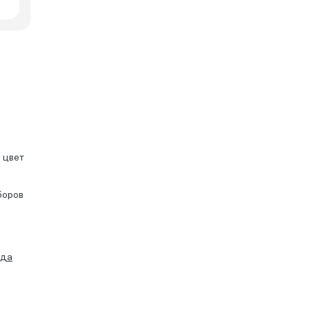
 цвет
боров
ида