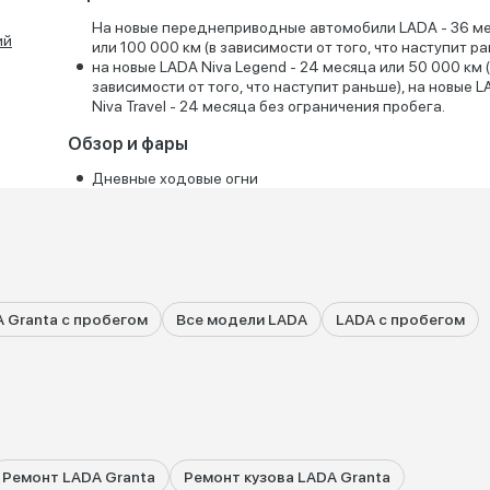
На новые переднеприводные автомобили LADA - 36 м
ий
или 100 000 км (в зависимости от того, что наступит ра
на новые LADA Niva Legend - 24 месяца или 50 000 км 
зависимости от того, что наступит раньше), на новые 
Niva Travel - 24 месяца без ограничения пробега.
Обзор и фары
Дневные ходовые огни
 Granta с пробегом
Все модели LADA
LADA с пробегом
Ремонт LADA Granta
Ремонт кузова LADA Granta