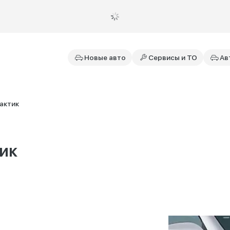
Новые авто
Сервисы и ТО
Ав
актик
тик