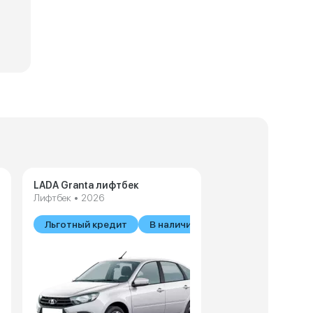
Технические характеристики LADA Granta Sport
Технические 
LADA Granta лифтбек
Лифтбек • 2026
ии
Льготный кредит
В наличии