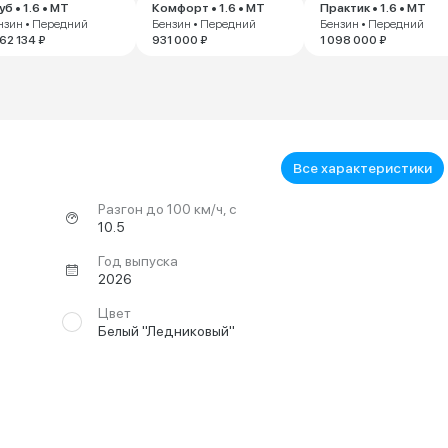
уб • 1.6 • MT
Комфорт • 1.6 • MT
Практик • 1.6 • MT
нзин • Передний
Бензин • Передний
Бензин • Передний
062 134 ₽
931 000 ₽
1 098 000 ₽
Все характеристики
Разгон до 100 км/ч, с
10.5
Год выпуска
2026
Цвет
Белый "Ледниковый"