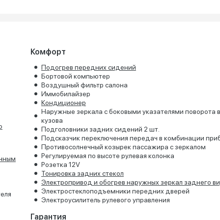
Комфорт
Подогрев передних сидений
Бортовой компьютер
Воздушный фильтр салона
Иммобилайзер
Кондиционер
Наружные зеркала с боковыми указателями поворота в
кузова
о
Подголовники задних сидений 2 шт.
Подсказчик переключения передач в комбинации при
Противосолнечный козырек пассажира с зеркалом
Регулируемая по высоте рулевая колонка
онным
Розетка 12V
Тонировка задних стекол
Электропривод и обогрев наружных зеркал заднего в
Электростеклоподъемники передних дверей
теля
Электроусилитель рулевого управления
Гарантия