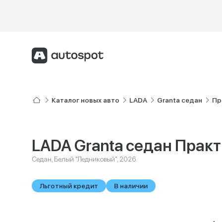
Каталог новых авто
LADA
Granta седан
Пр
LADA Granta седан Прак
Седан, Белый "Ледниковый", 2026
Льготный кредит
В наличии