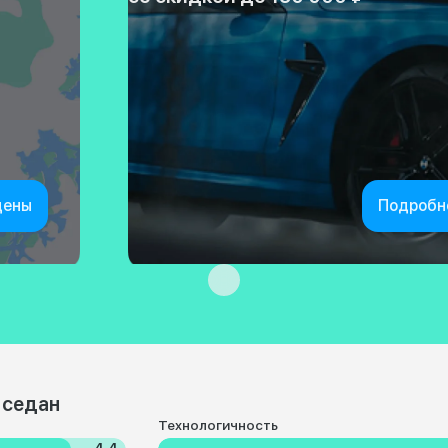
цены
Подробн
 седан
Технологичность