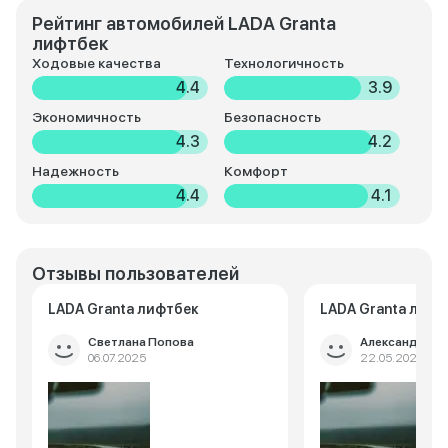
Рейтинг автомобилей LADA Granta
лифтбек
Ходовые качества
Технологичность
4.4
3.9
Экономичность
Безопасность
4.3
4.2
Надежность
Комфорт
4.4
4.1
Отзывы пользователей
LADA Granta лифтбек
LADA Granta лифт
Светлана Попова
Александр Ще
06.07.2025
22.05.2025