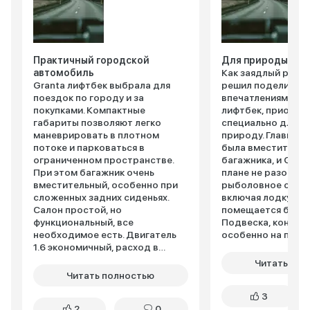
Практичный городской
Для природы сам
автомобиль
Как заядлый рыба
Granta лифтбек выбрала для
решил поделиться
поездок по городу и за
впечатлениями о L
покупками. Компактные
лифтбек, приобре
габариты позволяют легко
специально для вы
маневрировать в плотном
природу. Главным
потоке и парковаться в
была вместительн
ограниченном пространстве.
багажника, и Grant
При этом багажник очень
плане не разочаро
вместительный, особенно при
рыболовное снар
сложенных задних сиденьях.
включая лодку ПВХ
Салон простой, но
помещается без п
функциональный, все
Подвеска, конечно
необходимое есть. Двигатель
особенно на прос
1.6 экономичный, расход в
дорогах, но для т
городе около 8 литров.
вполне ожидаемо.
Читать пол
Подвеска настроена
проходимость вп
Читать полностью
комфортно, неровности
приличная, пару р
3
отрабатывает хорошо. За
приходилось выби
2
0
время эксплуатации никаких
грязи после дождя