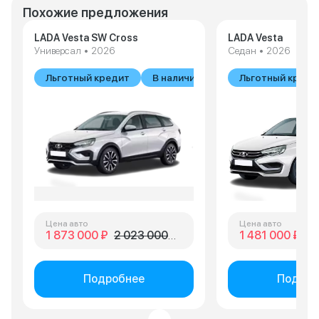
Похожие предложения
LADA Vesta SW Cross
LADA Vesta
Универсал • 2026
Седан • 2026
Льготный кредит
В наличии
Льготный креди
Цена авто
Цена авто
1 873 000 ₽
2 023 000 ₽
1 481 000 ₽
1 
Подробнее
Подроб