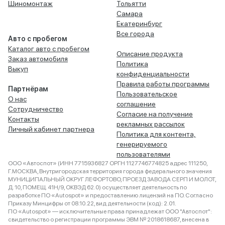
Шиномонтаж
Тольятти
Самара
Екатеринбург
Все города
Авто с пробегом
Каталог авто с пробегом
Описание продукта
Заказ автомобиля
Политика
Выкуп
конфиденциальности
Правила работы программы
Партнёрам
Пользовательское
О нас
соглашение
Сотрудничество
Согласие на получение
Контакты
рекламных рассылок
Личный кабинет партнера
Политика для контента,
генерируемого
пользователями
ООО «Автоспот» (ИНН 7715936827 ОРГН 1127746774825 адрес 111250,
Г.МОСКВА, Внутригородская территория города федерального значения
МУНИЦИПАЛЬНЫЙ ОКРУГ ЛЕФОРТОВО, ПРОЕЗД ЗАВОДА СЕРП И МОЛОТ,
Д. 10, ПОМЕЩ. 41Н/9, ОКВЭД 62.0) осуществляет деятельность по
разработке ПО «Autospot» и предоставлению лицензий на ПО. Согласно
Приказу Минцифры от 08.10.22, вид деятельности (код): 2.01.
ПО «Autospot» — исключительные права принадлежат ООО "Автоспот":
свидетельство о регистрации программы ЭВМ № 2018618687, внесена в