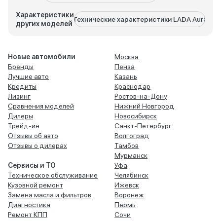
Характеристики
Технические характеристики LADA Aura
Техни
других моделей
Новые автомобили
Москва
Бренды
Пенза
Лучшие авто
Казань
Кредиты
Краснодар
Лизинг
Ростов-на-Дону
Сравнения моделей
Нижний Новгород
Дилеры
Новосибирск
Трейд-ин
Санкт-Петербург
Отзывы об авто
Волгоград
Отзывы о дилерах
Тамбов
Мурманск
Сервисы и ТО
Уфа
Техническое обслуживание
Челябинск
Кузовной ремонт
Ижевск
Замена масла и фильтров
Воронеж
Диагностика
Пермь
Ремонт КПП
Сочи