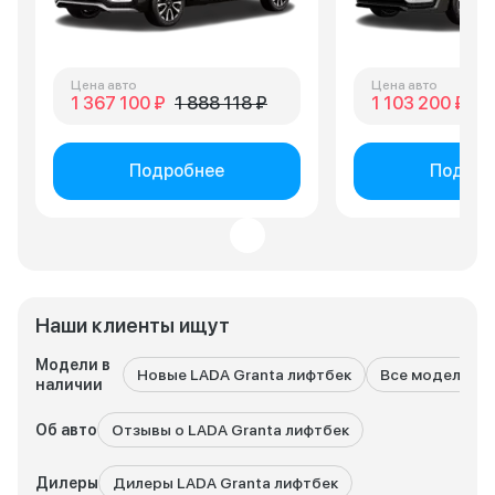
Цена авто
Цена авто
1 367 100 ₽
1 888 118 ₽
1 103 200 ₽
1 
Подробнее
Подроб
Наши клиенты ищут
Модели в
Новые LADA Granta лифтбек
Все модели LA
наличии
Об авто
Отзывы о LADA Granta лифтбек
Дилеры
Дилеры LADA Granta лифтбек