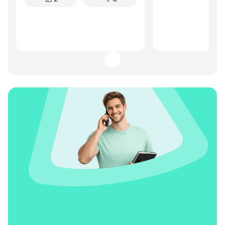
серьезных проблем не
Расход топлива у
возникало. Для повседневного
немаловажно при 
использования – отличный
поездках. Шумоиз
вариант по доступной цене.
оставляет желать 
это решается уст
дополнительных м
целом, Granta лиф
отличный бюджет
для рыбаков и лю
активного отдыха
нужен надежный и
вместительный ав
поездок на природ
задачи выполняет 