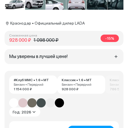
Краснодар • Официальный дилер LADA
Сниженная цена
-15%
928 000 ₽
1 098 000 ₽
Мы уверены в лучшей цене!
#Клуб ММС • 1.6 • MT
Классик • 1.6 • MT
Классик • 
Бензин • Передний
Бензин • Передний
Бензин • П
1 154 000 ₽
928 000 ₽
786 526 ₽
Год: 2026