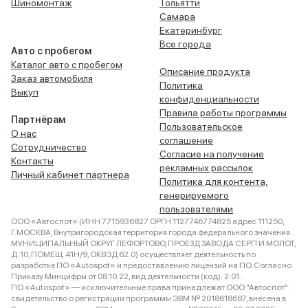
Шиномонтаж
Тольятти
Самара
Екатеринбург
Все города
Авто с пробегом
Каталог авто с пробегом
Описание продукта
Заказ автомобиля
Политика
Выкуп
конфиденциальности
Правила работы программы
Партнёрам
Пользовательское
О нас
соглашение
Сотрудничество
Согласие на получение
Контакты
рекламных рассылок
Личный кабинет партнера
Политика для контента,
генерируемого
пользователями
ООО «Автоспот» (ИНН 7715936827 ОРГН 1127746774825 адрес 111250,
Г.МОСКВА, Внутригородская территория города федерального значения
МУНИЦИПАЛЬНЫЙ ОКРУГ ЛЕФОРТОВО, ПРОЕЗД ЗАВОДА СЕРП И МОЛОТ,
Д. 10, ПОМЕЩ. 41Н/9, ОКВЭД 62.0) осуществляет деятельность по
разработке ПО «Autospot» и предоставлению лицензий на ПО. Согласно
Приказу Минцифры от 08.10.22, вид деятельности (код): 2.01.
ПО «Autospot» — исключительные права принадлежат ООО "Автоспот":
свидетельство о регистрации программы ЭВМ № 2018618687, внесена в