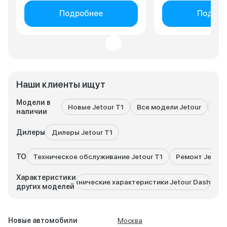
Подробнее
Подроб
Наши клиенты ищут
Модели в
Новые Jetour T1
Все модели Jetour
Jet
наличии
Дилеры
Дилеры Jetour T1
ТО
Техническое обслуживание Jetour T1
Ремонт Jetour
Характеристики
Технические характеристики Jetour Dashing
Техн
других моделей
Новые автомобили
Москва