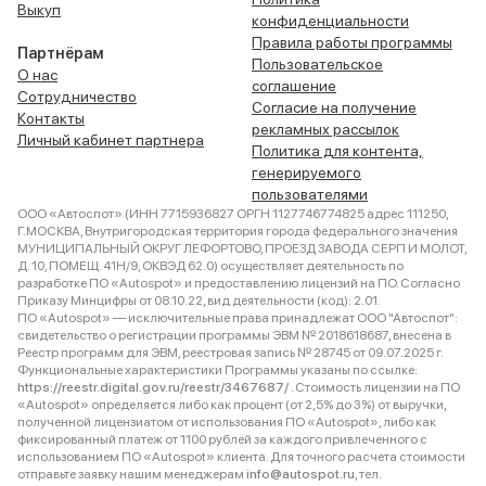
Выкуп
конфиденциальности
Правила работы программы
Партнёрам
Пользовательское
О нас
соглашение
Сотрудничество
Согласие на получение
Контакты
рекламных рассылок
Личный кабинет партнера
Политика для контента,
генерируемого
пользователями
ООО «Автоспот» (ИНН 7715936827 ОРГН 1127746774825 адрес 111250,
Г.МОСКВА, Внутригородская территория города федерального значения
МУНИЦИПАЛЬНЫЙ ОКРУГ ЛЕФОРТОВО, ПРОЕЗД ЗАВОДА СЕРП И МОЛОТ,
Д. 10, ПОМЕЩ. 41Н/9, ОКВЭД 62.0) осуществляет деятельность по
разработке ПО «Autospot» и предоставлению лицензий на ПО. Согласно
Приказу Минцифры от 08.10.22, вид деятельности (код): 2.01.
ПО «Autospot» — исключительные права принадлежат ООО "Автоспот":
свидетельство о регистрации программы ЭВМ № 2018618687, внесена в
Реестр программ для ЭВМ, реестровая запись № 28745 от 09.07.2025 г.
Функциональные характеристики Программы указаны по ссылке:
https://reestr.digital.gov.ru/reestr/3467687/
. Стоимость лицензии на ПО
«Autospot» определяется либо как процент (от 2,5% до 3%) от выручки,
полученной лицензиатом от использования ПО «Autospot», либо как
фиксированный платеж от 1100 рублей за каждого привлеченного с
использованием ПО «Autospot» клиента. Для точного расчета стоимости
отправьте заявку нашим менеджерам
info@autospot.ru
, тел.