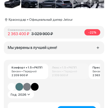
Краснодар • Официальный дилер Jetour
Сниженная цена
-22%
2 363 400 ₽
3 029 900 ₽
Мы уверены в лучшей цене!
Комфорт • 1.5 • РКПП
Люкс • 1.5 • РКПП
Престиж • 
Бензин • Передний
Бензин • Передний
Бензин • П
2 209 900 ₽
2 339 900 ₽
2 363 400 
Год: 2026