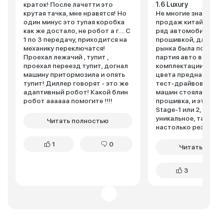
краток! После лачетти это
1.6 Luxury
крутая тачка, мне нравятся! Но
Не многие знают, 
один минус это тупая коробка
продаж китайцы п
как же достало, не робот а г…. С
ряд автомобилей 
1 по 3 передачу, приходится на
прошивкой, для з
механику переключатся!
рынка была поста
Проехал лежачий , тупит ,
партия авто в ма
проехал переезд тупит, догнал
комплектации 1.6 
машину притормозила и опять
цвета предназнач
тупит! Диллер говорят - это же
тест-драйвов клие
адаптивный робот! Какой блин
машин стояла уни
робот аааааа помогите !!!!
прошивка, и это в
Stage-1 или 2, это
уникальное, такие
Читать полностью
настолько резвые
на педаль газа, чт
1
0
после тест-драйв
Читать пол
складывалось впе
будто под капото
3
минимум трехлит
турбомотор. Эти 
небыли предназна
продажи, но впос
дилеры всетаки и
распродали, как п