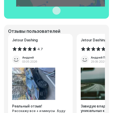
Отзывы пользователей
Jetour Dashing
Jetour Dashing
4.7
5.0
Андрей
Андрей Полев
03.05.2026
29.09.2025
Реальный отзыв!
Завидую владель
Расскажу все + и минусы . Буду
уникальных красн