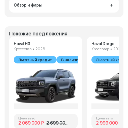
Обзор и фары
Похожие предложения
Haval H3
Haval Dargo
Кроссовер • 2026
Кроссовер • 2026
Льготный кредит
В наличии
Льготный креди
Цена авто
Цена авто
2 069 000 ₽
2 699 000 ₽
2 999 000 ₽
3 