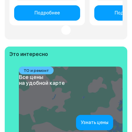
Подробнее
Подроб
Это интересно
ТО и ремонт
Все цены
на удобной карте
Узнать цены