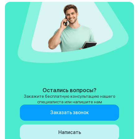
знакомым или для 
и случаи когда так
машина попадала 
обычному покупат
такие автомобили
это своего рода э
поэтому вы врятли
площадках типа а
Jetour 2023 года в
комплектации 1.6 L
если вы увидете т
продаже - не пож
времени и просто,
даже попросите в
авто вас покатать
дать вам прокатить
Остались вопросы?
Поверьте вы надо
Закажите бесплатную консультацию нашего
запомните эти ощ
специалиста или напишите нам
последок сообщу 
есть мнение, что 
Заказать звонок
такой прошивке гд
анрегатов вытянут
максимум, уменьш
Написать
ресурс этих агрег
впринципе логично