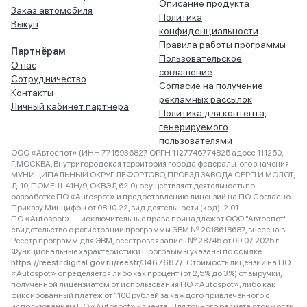
Описание продукта
Заказ автомобиля
Политика
Выкуп
конфиденциальности
Правила работы программы
Партнёрам
Пользовательское
О нас
соглашение
Сотрудничество
Согласие на получение
Контакты
рекламных рассылок
Личный кабинет партнера
Политика для контента,
генерируемого
пользователями
ООО «Автоспот» (ИНН 7715936827 ОРГН 1127746774825 адрес 111250,
Г.МОСКВА, Внутригородская территория города федерального значения
МУНИЦИПАЛЬНЫЙ ОКРУГ ЛЕФОРТОВО, ПРОЕЗД ЗАВОДА СЕРП И МОЛОТ,
Д. 10, ПОМЕЩ. 41Н/9, ОКВЭД 62.0) осуществляет деятельность по
разработке ПО «Autospot» и предоставлению лицензий на ПО. Согласно
Приказу Минцифры от 08.10.22, вид деятельности (код): 2.01.
ПО «Autospot» — исключительные права принадлежат ООО "Автоспот":
свидетельство о регистрации программы ЭВМ № 2018618687, внесена в
Реестр программ для ЭВМ, реестровая запись № 28745 от 09.07.2025 г.
Функциональные характеристики Программы указаны по ссылке:
https://reestr.digital.gov.ru/reestr/3467687/
. Стоимость лицензии на ПО
«Autospot» определяется либо как процент (от 2,5% до 3%) от выручки,
полученной лицензиатом от использования ПО «Autospot», либо как
фиксированный платеж от 1100 рублей за каждого привлеченного с
использованием ПО «Autospot» клиента. Для точного расчета стоимости