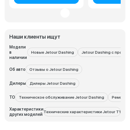
Наши клиенты ищут
Модели
в
Новые Jetour Dashing
Jetour Dashing с пробе
наличии
Об авто
Отзывы о Jetour Dashing
Дилеры
Дилеры Jetour Dashing
ТО
Техническое обслуживание Jetour Dashing
Ремонт J
Характеристики
Технические характеристики Jetour T1
Техн
других моделей