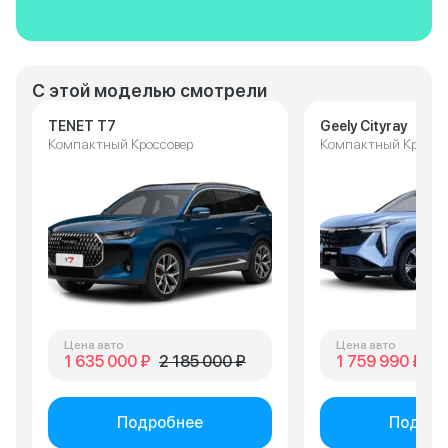
С этой моделью смотрели
TENET T7
Geely Cityray
Компактный Кроссовер
Компактный Кроссо
Цена авто
Цена авто
1 635 000 ₽
2 185 000 ₽
1 759 990 ₽
2 
Подробнее
Подроб