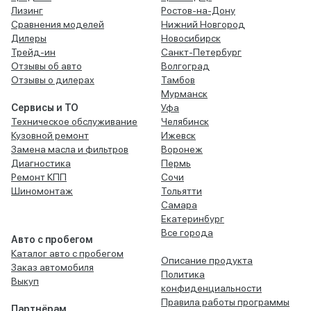
Лизинг
Ростов-на-Дону
Сравнения моделей
Нижний Новгород
Дилеры
Новосибирск
Трейд-ин
Санкт-Петербург
Отзывы об авто
Волгоград
Отзывы о дилерах
Тамбов
Мурманск
Сервисы и ТО
Уфа
Техническое обслуживание
Челябинск
Кузовной ремонт
Ижевск
Замена масла и фильтров
Воронеж
Диагностика
Пермь
Ремонт КПП
Сочи
Шиномонтаж
Тольятти
Самара
Екатеринбург
Все города
Авто с пробегом
Каталог авто с пробегом
Описание продукта
Заказ автомобиля
Политика
Выкуп
конфиденциальности
Правила работы программы
Партнёрам