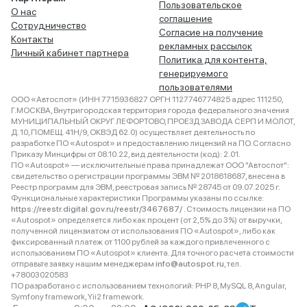
Пользовательское
О нас
соглашение
Сотрудничество
Согласие на получение
Контакты
рекламных рассылок
Личный кабинет партнера
Политика для контента,
генерируемого
пользователями
ООО «Автоспот» (ИНН 7715936827 ОРГН 1127746774825 адрес 111250,
Г.МОСКВА, Внутригородская территория города федерального значения
МУНИЦИПАЛЬНЫЙ ОКРУГ ЛЕФОРТОВО, ПРОЕЗД ЗАВОДА СЕРП И МОЛОТ,
Д. 10, ПОМЕЩ. 41Н/9, ОКВЭД 62.0) осуществляет деятельность по
разработке ПО «Autospot» и предоставлению лицензий на ПО. Согласно
Приказу Минцифры от 08.10.22, вид деятельности (код): 2.01.
ПО «Autospot» — исключительные права принадлежат ООО "Автоспот":
свидетельство о регистрации программы ЭВМ № 2018618687, внесена в
Реестр программ для ЭВМ, реестровая запись № 28745 от 09.07.2025 г.
Функциональные характеристики Программы указаны по ссылке:
https://reestr.digital.gov.ru/reestr/3467687/
. Стоимость лицензии на ПО
«Autospot» определяется либо как процент (от 2,5% до 3%) от выручки,
полученной лицензиатом от использования ПО «Autospot», либо как
фиксированный платеж от 1100 рублей за каждого привлеченного с
использованием ПО «Autospot» клиента. Для точного расчета стоимости
отправьте заявку нашим менеджерам
info@autospot.ru
, тел.
+78003020583
ПО разработано с использованием технологий: PHP 8, MySQL 8, Angular,
Symfony framework, Yii2 framework.