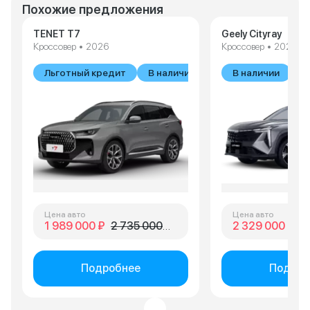
Похожие предложения
TENET T7
Geely Cityray
Кроссовер • 2026
Кроссовер • 2026
Льготный кредит
В наличии
В наличии
Цена авто
Цена авто
1 989 000 ₽
2 735 000 ₽
2 329 000 ₽
2 
Подробнее
Подроб