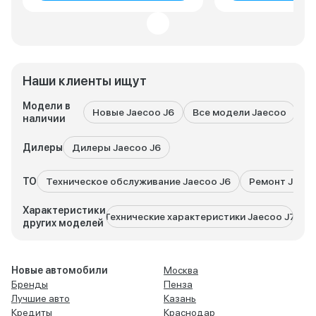
Наши клиенты ищут
Модели в
Новые Jaecoo J6
Все модели Jaecoo
Ja
наличии
Дилеры
Дилеры Jaecoo J6
ТО
Техническое обслуживание Jaecoo J6
Ремонт Jaeco
Характеристики
Технические характеристики Jaecoo J7
Техн
других моделей
Новые автомобили
Москва
Бренды
Пенза
Лучшие авто
Казань
Кредиты
Краснодар