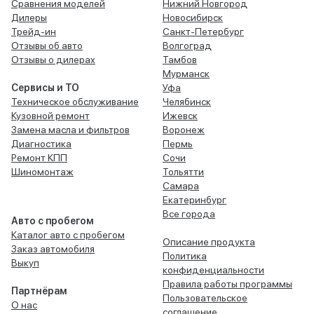
Сравнения моделей
Нижний Новгород
Дилеры
Новосибирск
Трейд-ин
Санкт-Петербург
Отзывы об авто
Волгоград
Отзывы о дилерах
Тамбов
Мурманск
Сервисы и ТО
Уфа
Техническое обслуживание
Челябинск
Кузовной ремонт
Ижевск
Замена масла и фильтров
Воронеж
Диагностика
Пермь
Ремонт КПП
Сочи
Шиномонтаж
Тольятти
Самара
Екатеринбург
Все города
Авто с пробегом
Каталог авто с пробегом
Описание продукта
Заказ автомобиля
Политика
Выкуп
конфиденциальности
Правила работы программы
Партнёрам
Пользовательское
О нас
соглашение