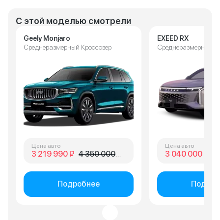
С этой моделью смотрели
Geely Monjaro
EXEED RX
Среднеразмерный Кроссовер
Среднеразмерный К
Цена авто
Цена авто
3 219 990 ₽
4 350 000 ₽
3 040 000 ₽
3 
Подробнее
Подроб