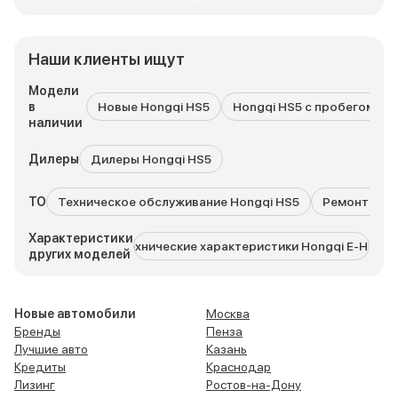
Наши клиенты ищут
Модели
в
Новые Hongqi HS5
Hongqi HS5 с пробегом
наличии
Дилеры
Дилеры Hongqi HS5
ТО
Техническое обслуживание Hongqi HS5
Ремонт Hon
Характеристики
Технические характеристики Hongqi E-HS9
Техн
других моделей
Новые автомобили
Москва
Бренды
Пенза
Лучшие авто
Казань
Кредиты
Краснодар
Лизинг
Ростов-на-Дону