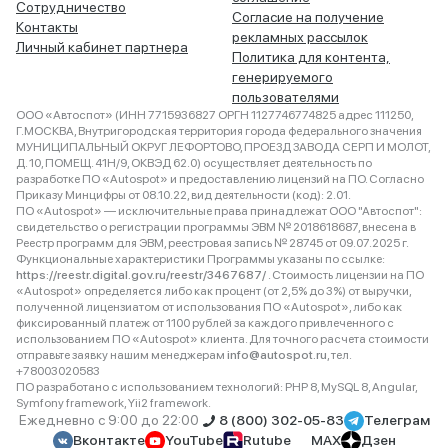
Сотрудничество
Согласие на получение
Контакты
рекламных рассылок
Личный кабинет партнера
Политика для контента,
генерируемого
пользователями
ООО «Автоспот» (ИНН 7715936827 ОРГН 1127746774825 адрес 111250,
Г.МОСКВА, Внутригородская территория города федерального значения
МУНИЦИПАЛЬНЫЙ ОКРУГ ЛЕФОРТОВО, ПРОЕЗД ЗАВОДА СЕРП И МОЛОТ,
Д. 10, ПОМЕЩ. 41Н/9, ОКВЭД 62.0) осуществляет деятельность по
разработке ПО «Autospot» и предоставлению лицензий на ПО. Согласно
Приказу Минцифры от 08.10.22, вид деятельности (код): 2.01.
ПО «Autospot» — исключительные права принадлежат ООО "Автоспот":
свидетельство о регистрации программы ЭВМ № 2018618687, внесена в
Реестр программ для ЭВМ, реестровая запись № 28745 от 09.07.2025 г.
Функциональные характеристики Программы указаны по ссылке:
https://reestr.digital.gov.ru/reestr/3467687/
. Стоимость лицензии на ПО
«Autospot» определяется либо как процент (от 2,5% до 3%) от выручки,
полученной лицензиатом от использования ПО «Autospot», либо как
фиксированный платеж от 1100 рублей за каждого привлеченного с
использованием ПО «Autospot» клиента. Для точного расчета стоимости
отправьте заявку нашим менеджерам
info@autospot.ru
, тел.
+78003020583
ПО разработано с использованием технологий: PHP 8, MySQL 8, Angular,
Symfony framework, Yii2 framework.
Ежедневно с 9:00 до 22:00
8 (800) 302-05-83
Телеграм
Вконтакте
YouTube
Rutube
MAX
Дзен