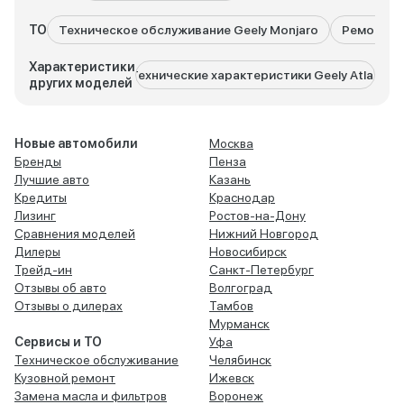
ТО
Техническое обслуживание Geely Monjaro
Ремонт Ge
Характеристики
Технические характеристики Geely Atlas
Техниче
других моделей
Новые автомобили
Москва
Бренды
Пенза
Лучшие авто
Казань
Кредиты
Краснодар
Лизинг
Ростов-на-Дону
Сравнения моделей
Нижний Новгород
Дилеры
Новосибирск
Трейд-ин
Санкт-Петербург
Отзывы об авто
Волгоград
Отзывы о дилерах
Тамбов
Мурманск
Сервисы и ТО
Уфа
Техническое обслуживание
Челябинск
Кузовной ремонт
Ижевск
Замена масла и фильтров
Воронеж