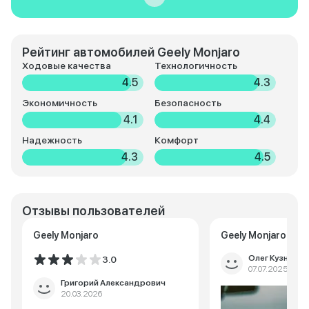
Рейтинг автомобилей Geely Monjaro
Ходовые качества
Технологичность
4.5
4.3
Экономичность
Безопасность
4.1
4.4
Надежность
Комфорт
4.3
4.5
Отзывы пользователей
Geely Monjaro
Geely Monjaro
Олег Кузнецов
3.0
07.07.2025
Григорий Александрович
20.03.2026