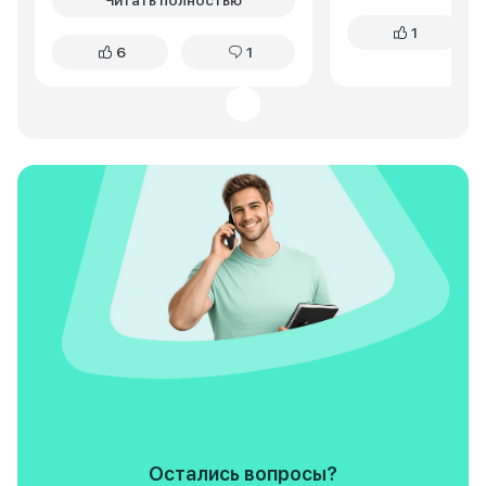
Читать полностью
будут. Через 2 недели, после
большая?» Теперь
1
нескольких жалоб, машину
просит: «Давай на
6
1
осмотрели. Оказалось, что
поедем, там места
окислились провода,
хотите статус без
расположенные прямо под
это ваш выбор.
левой ногой водителя. Штатный
резиновый коврик устроен так,
что он не защищает это место и
снег и влага с обуви попадает
прямо на ковролин. Заключение:
случай не гарантийный, ремонт
за счет владельца. Требуется
заменить 2 жгута и клемник
между ними. Стоимость более
700 тыс.руб. Вариант:
соединение жгутов напрямую,
за 70 тыс.руб., но с частичной
потерей гарантии. Не могу
понять также это заключение
дилера и согласовано оно с
производителем? Неужели
создатели этого авто не могли
изменить местоположение
жгутов или предусмотреть
Остались вопросы?
гидроизоляцию? Наш климат