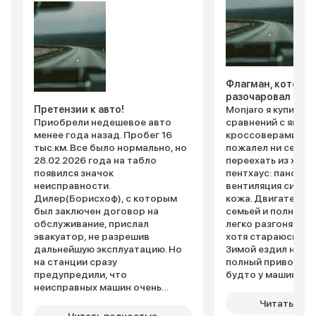
Флагман, который
разочаровал
Претензии к авто!
Monjaro я купил п
Приобрели недешевое авто
сравнений с япон
менее года назад. Пробег 16
кроссоверами. И з
тыс.км. Все было нормально, но
пожалел ни секунд
28.02.2026 года на табло
переехать из хрущ
появился значок
пентхаус: панорам
неисправности.
вентиляция сидени
Дилер(Борисхоф), с которым
кожа. Двигатель – 
был заключен договор на
семьей и полным 
обслуживание, прислал
легко разгоняюсь д
эвакуатор, не разрешив
хотя стараюсь так
дальнейшую эксплуатацию. Но
Зимой ездил на ры
на станции сразу
полный привод цеп
предупредили, что
будто у машины ко
неисправных машин очень
Да, около 12 литро
много и ранее, чем через 10
такого веса – нор
Читать пол
дней машиной заниматься не
сначала ворчала: 