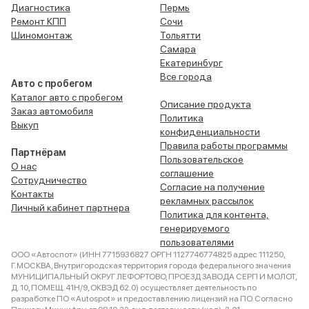
Диагностика
Пермь
Ремонт КПП
Сочи
Шиномонтаж
Тольятти
Самара
Екатеринбург
Все города
Авто с пробегом
Каталог авто с пробегом
Описание продукта
Заказ автомобиля
Политика
Выкуп
конфиденциальности
Правила работы программы
Партнёрам
Пользовательское
О нас
соглашение
Сотрудничество
Согласие на получение
Контакты
рекламных рассылок
Личный кабинет партнера
Политика для контента,
генерируемого
пользователями
ООО «Автоспот» (ИНН 7715936827 ОРГН 1127746774825 адрес 111250,
Г.МОСКВА, Внутригородская территория города федерального значения
МУНИЦИПАЛЬНЫЙ ОКРУГ ЛЕФОРТОВО, ПРОЕЗД ЗАВОДА СЕРП И МОЛОТ,
Д. 10, ПОМЕЩ. 41Н/9, ОКВЭД 62.0) осуществляет деятельность по
разработке ПО «Autospot» и предоставлению лицензий на ПО. Согласно