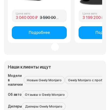
Цена авто
Цена авто
3 040 000 ₽
3 590 000 ₽
3 199 200 ₽
3 
Подробнее
Подроб
Наши клиенты ищут
Модели
в
Новые Geely Monjaro
Geely Monjaro с пробего
наличии
Об авто
Отзывы о Geely Monjaro
Дилеры
Дилеры Geely Monjaro