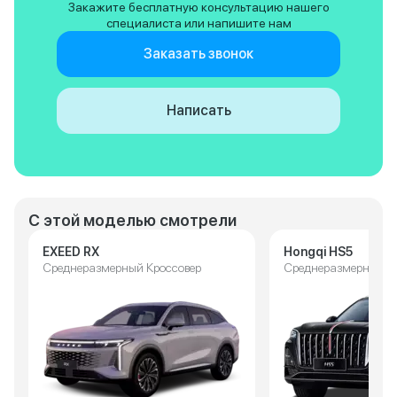
Закажите бесплатную консультацию нашего
предполагает зиму, снег и
специалиста или напишите нам
непогоду. Считаю, что это
недоработка конструкторов,
Заказать звонок
необходимо продумать
гидроизоляцию и переложить
жгуты по другому, избегая ног
Написать
водителя. Надо обязательно
улучшить обслуживание
автомашин, в первую очередь
гарантийных! Мы, думаю,
больше китайских автомашин
приобретать не будем!
С этой моделью смотрели
EXEED RX
Hongqi HS5
Среднеразмерный Кроссовер
Среднеразмерный К