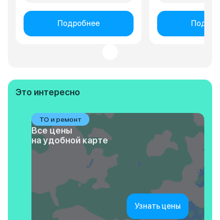
Подробнее
Подроб
Это интересно
ТО и ремонт
Все цены
на удобной карте
Узнать цены