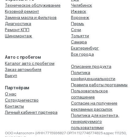
Техническое обслуживание
Челябинск
Кузовной ремонт
Ижевск
Замена масла и фильтров
Воронеж
Диагностика
Пермь
Ремонт КПП
Сочи
Шиномонтаж
Тольятти
Самара
Екатеринбург
Все города
Авто с пробегом
Каталог авто с пробегом
Описание продукта
Заказ автомобиля
Политика
Выкуп
конфиденциальности
Правила работы программы
Партнёрам
Пользовательское
О нас
соглашение
Сотрудничество
Согласие на получение
Контакты
рекламных рассылок
Личный кабинет партнера
Политика для контента,
генерируемого
пользователями
ООО «Автоспот» (ИНН 7715936827 ОРГН 1127746774825 адрес 111250,