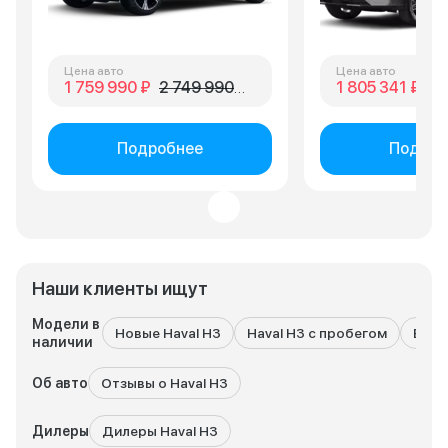
Цена авто
Цена авто
1 759 990 ₽
2 749 990 ₽
1 805 341 ₽
2 
Подробнее
Подроб
Наши клиенты ищут
Модели в
Новые Haval H3
Haval H3 с пробегом
Все 
наличии
Об авто
Отзывы о Haval H3
Дилеры
Дилеры Haval H3