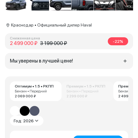
Краснодар • Официальный дилер Haval
Сниженная цена
-22%
2 499 000 ₽
3 199 000 ₽
Мы уверены в лучшей цене!
Оптимум • 1.5 • РКПП
Премиум • 1.5 • РКПП
Премиум • 
Бензин • Передний
Бензин • Передний
Бензин • П
2 069 000 ₽
2 299 000 ₽
2 499 000 
Год: 2026