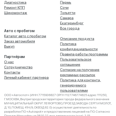
Диагностика
Пермь
Ремонт КПП
Сочи
Шиномонтаж
Тольятти
Самара
Екатеринбург
Все города
Авто с пробегом
Каталог авто с пробегом
Описание продукта
Заказ автомобиля
Политика
Выкуп
конфиденциальности
Правила работы программы
Партнёрам
Пользовательское
О нас
соглашение
Сотрудничество
Согласие на получение
Контакты
рекламных рассылок
Личный кабинет партнера
Политика для контента,
генерируемого
пользователями
ООО «Автоспот» (ИНН 7715936827 ОРГН 1127746774825 адрес 111250,
Г.МОСКВА, Внутригородская территория города федерального значения
МУНИЦИПАЛЬНЫЙ ОКРУГ ЛЕФОРТОВО, ПРОЕЗД ЗАВОДА СЕРП И МОЛОТ,
Д. 10, ПОМЕЩ. 41Н/9, ОКВЭД 62.0) осуществляет деятельность по
разработке ПО «Autospot» и предоставлению лицензий на ПО. Согласно
Приказу Минцифры от 08.10.22, вид деятельности (код): 2.01.