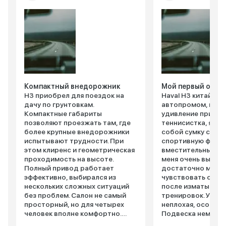
Компактный внедорожник
Мой первый опыт.
H3 приобрел для поездок на
Haval H3 китайски
дачу по грунтовкам.
автопромом, и он 
Компактные габариты
удивление приятны
позволяют проезжать там, где
теннисистка, я ча
более крупные внедорожники
собой сумку с рак
испытывают трудности. При
спортивную форму
этом клиренс и геометрическая
вместительный ба
проходимость на высоте.
меня очень выруча
Полный привод работает
достаточно места
эффективно, выбирался из
чувствовать себя
нескольких сложных ситуаций
после изматываю
без проблем. Салон не самый
тренировок. Упра
просторный, но для четырех
неплохая, особенн
человек вполне комфортно.
Подвеска немного
Багажник вместительный для
но на ровном асф