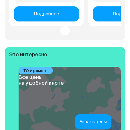
Подробнее
Подроб
Это интересно
ТО и ремонт
Все цены
на удобной карте
Узнать цены