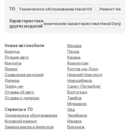
ТО
Техническое обслуживание Haval H3
Ремонт Haval 
Характеристики
Технические характеристики Haval Dargo
Тех
других моделей
Новые автомобили
Москва
Бренды
Пенза
Лучшие авто
Казань
Кредиты
Краснодар
Лизинг
Ростов-на-Дону
Сравнения моделей
Нижний Новгород
Дилеры
Новосибирск
Трейд-ин
Санкт-Петербург
Отзывы об авто
Волгоград
Отзывы о дилерах
Тамбов
Мурманск
Сервисы и ТО
Уфа
Техническое обслуживание
Челябинск
Кузовной ремонт
Ижевск
Замена масла и фильтров
Воронеж