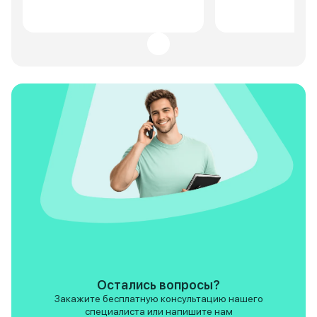
около 10 литров. За время
двигатель тяговит
эксплуатации никаких
передач работает
серьезных проблем не
что доволен покуп
возникало. Если нужен большой
Надеюсь, GAC GS8
семейный автомобиль с
радовать меня и д
максимальным комфортом –
делиться впечатл
GS8 отличный выбор.
мере эксплуатации
Остались вопросы?
Закажите бесплатную консультацию нашего
специалиста или напишите нам