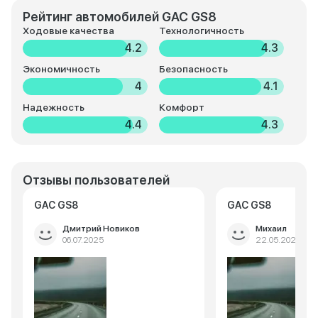
Рейтинг автомобилей GAC GS8
Ходовые качества
Технологичность
4.2
4.3
Экономичность
Безопасность
4
4.1
Надежность
Комфорт
4.4
4.3
Отзывы пользователей
GAC GS8
GAC GS8
Дмитрий Новиков
Михаил
06.07.2025
22.05.2025