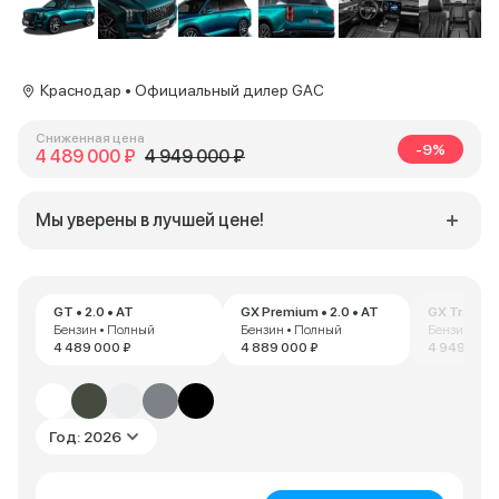
Краснодар • Официальный дилер GAC
Сниженная цена
-9%
4 489 000 ₽
4 949 000 ₽
Мы уверены в лучшей цене!
GT • 2.0 • AT
GX Premium • 2.0 • AT
GX Traveller
Бензин • Полный
Бензин • Полный
Бензин • П
4 489 000 ₽
4 889 000 ₽
4 949 000 
Год: 2026