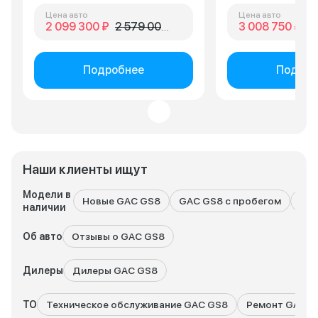
Цена авто
Цена авто
2 099 300 ₽
2 579 000 ₽
3 008 750 ₽
3 
Подробнее
Подроб
Наши клиенты ищут
Модели в
Новые GAC GS8
GAC GS8 с пробегом
Все
наличии
Об авто
Отзывы о GAC GS8
Дилеры
Дилеры GAC GS8
ТО
Техническое обслуживание GAC GS8
Ремонт GAC G