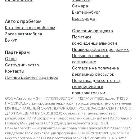
Самара
Екатеринбург
Все города
Авто с пробегом
Каталог авто с пробегом
Описание продукта
Заказ автомобиля
Политика
Выкуп
конфиденциальности
Правила работы программы
Партнёрам
Пользовательское
О нас
соглашение
Сотрудничество
Согласие на получение
Контакты
рекламных рассылок
Личный кабинет партнера
Политика для контента,
генерируемого
пользователями
ООО «Автоспот» (ИНН 7715936827 ОРГН 1127746774825 адрес 111250,
Г.МОСКВА, Внутригородская территория города федерального значения
МУНИЦИПАЛЬНЫЙ ОКРУГ ЛЕФОРТОВО, ПРОЕЗД ЗАВОДА СЕРП И МОЛОТ,
Д. 10, ПОМЕЩ. 41Н/9, ОКВЭД 62.0) осуществляет деятельность по
разработке ПО «Autospot» и предоставлению лицензий на ПО. Согласно
Приказу Минцифры от 08.10.22, вид деятельности (код): 2.01.
ПО «Autospot» — исключительные права принадлежат ООО "Автоспот":
свидетельство о регистрации программы ЭВМ № 2018618687, внесена в
Реестр программ для ЭВМ, реестровая запись № 28745 от 09.07.2025 г.