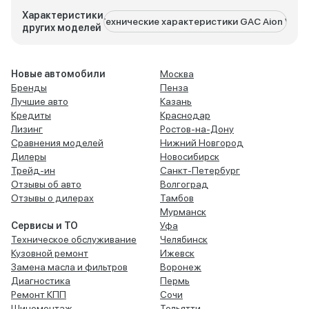
Характеристики
Технические характеристики GAC Aion V
Техни
других моделей
Новые автомобили
Москва
Бренды
Пенза
Лучшие авто
Казань
Кредиты
Краснодар
Лизинг
Ростов-на-Дону
Сравнения моделей
Нижний Новгород
Дилеры
Новосибирск
Трейд-ин
Санкт-Петербург
Отзывы об авто
Волгоград
Отзывы о дилерах
Тамбов
Мурманск
Сервисы и ТО
Уфа
Техническое обслуживание
Челябинск
Кузовной ремонт
Ижевск
Замена масла и фильтров
Воронеж
Диагностика
Пермь
Ремонт КПП
Сочи
Шиномонтаж
Тольятти