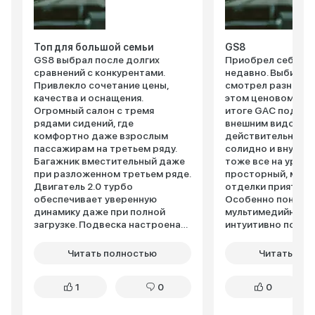
Топ для большой семьи
GS8
GS8 выбрал после долгих
Приобрел себе G
сравнений с конкурентами.
недавно. Выбирал
Привлекло сочетание цены,
смотрел разные в
качества и оснащения.
этом ценовом сегм
Огромный салон с тремя
итоге GAC подкуп
рядами сидений, где
внешним видом. 
комфортно даже взрослым
действительно вы
пассажирам на третьем ряду.
солидно и внушите
Багажник вместительный даже
тоже все на уровн
при разложенном третьем ряде.
просторный, мат
Двигатель 2.0 турбо
отделки приятные 
обеспечивает уверенную
Особенно понрав
динамику даже при полной
мультимедийная с
загрузке. Подвеска настроена
интуитивно понят
комфортно, неровности
шустро. Шумоизол
отрабатывает хорошо.
хорошая, в салоне
Читать полностью
Читать пол
Оснащение максимально
высоких скоростя
богатое – панорамная крыша,
качествам пока с
1
0
0
вентиляция сидений,
что-то конкретное
продвинутая мультимедиа.
небольшой. Но пе
Расход в смешанном цикле
впечатления поло