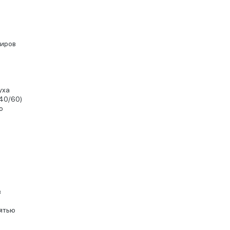
жиров
уха
40/60)
ю
в
мятью