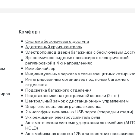
Комфорт
Система бесключевого доступа
Адаптивный круиз-контроль
Электропривод двери багажника с бесключевым дост
Эргономичное сиденье пассажира с электрической
регулировкой в 4-х направлениях
ием
Иммобилайзер
Индивидуальные зеркала в солнцезащитных козырька
Интегрированный органайзер под полом багажного
отделения
Подсветка багажного отделения
жиров
Подстаканники на центральной консоли (2 шт.)
Центральный замок с дистанционным управлением
Энергопоглощающая рулевая колонка
2 многофункциональных USB порта (спереди и сзади)
3-х режимный электроусилитель руля
Автоматическая система удержания автомобиля (AUT
HOLD)
Автомобильная розетка 12В для передних пассажиров