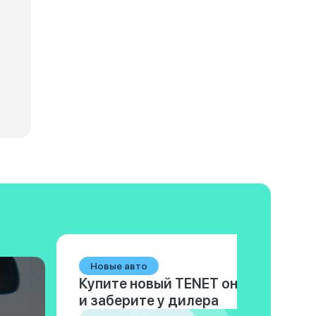
Технические характеристики Changan CS35 Max
Технические
Новые авто
Купите новый TENET онлайн
и заберите у дилера