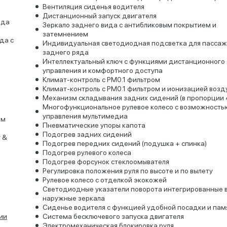
Вентиляция сиденья водителя
Дистанционный запуск двигателя
яда
Зеркало заднего вида с антибликовым покрытием и
затемнением
да с
Индивидуальная светодиодная подсветка для пасса
заднего ряда
Интеллектуальный ключ с функциями дистанционного
управления и комфортного доступа
Климат-контроль с PM0.1 фильтром
Климат-контроль с PM0.1 фильтром и ионизацией возд
Механизм складывания задних сидений (в пропорции 
Многофункциональное рулевое колесо с возможность
управления мультимедиа
ым
Пневматические упоры капота
Подогрев задних сидений
 &
Подогрев передних сидений (подушка + спинка)
Подогрев рулевого колеса
Подогрев форсунок стеклоомывателя
Регулировка положения руля по высоте и по вылету
Рулевое колесо с отделкой экокожей
Светодиодные указатели поворота интегрированные 
наружные зеркала
Сиденье водителя с функцией удобной посадки и па
ии
Система бесключевого запуска двигателя
Электромеханическая блокировка руля