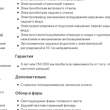
Электронный стояночный тормоз
ади
Электрообогрев ветрового стекла
Электрообогрев заднего стекла
Электропривод механизма складывания наружных зе
заднего вида
Электрорегулировка и подогрев наружных зеркал зад
вида
ий
Электростеклоподъёмники спереди и сзади с однокр
нажатием и механизмом антизащемления
ения
Эргономичное сиденье водителя с электрической
нии
регулировкой в 10-ти направлениях
Гарантия
5 лет или 150 000 км пробега (в зависимости от того, ч
низмом
наступит раньше)
Дополнительно
а
Стальное полноразмерное запасное колесо
ого
Обзор и фары
Светодиодные фары головного света
еля
Задний противотуманный фонарь
него
Подсветка заднего номерного знака