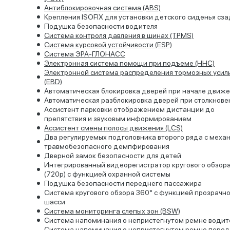
Антиблокировочная система (ABS)
Крепления ISOFIX для установки детского сиденья сз
Подушка безопасности водителя
Система контроля давления в шинах (TPMS)
Система курсовой устойчивости (ESP)
Система ЭРА-ГЛОНАСС
Электронная система помощи при подъеме (HHC)
Электронной система распределения тормозных усил
(EBD)
Автоматическая блокировка дверей при начале движ
Автоматическая разблокировка дверей при столкнове
Ассистент парковки отображением дистанции до
препятствия и звуковым информированием
Ассистент смены полосы движения (LCS)
Два регулируемых подголовника второго ряда с меха
травмобезопасного демпфирования
Дверной замок безопасности для детей
Интегрированный видеорегистратор кругового обзор
(720p) с функцией охранной системы
Подушка безопасности переднего пассажира
Система кругового обзора 360° с функцией прозрачн
шасси
Система мониторинга слепых зон (BSW)
Система напоминания о непристегнутом ремне водит
Система напоминания о непристегнутом ремне перед