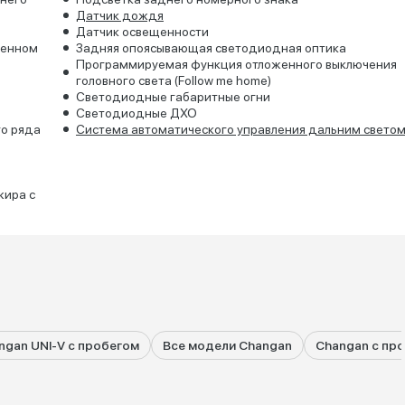
Датчик дождя
Датчик освещенности
ренном
Задняя опоясывающая светодиодная оптика
Программируемая функция отложенного выключения
головного света (Follow me home)
Светодиодные габаритные огни
Светодиодные ДХО
го ряда
Система автоматического управления дальним светом
жира с
ngan UNI-V с пробегом
Все модели Changan
Changan с пр