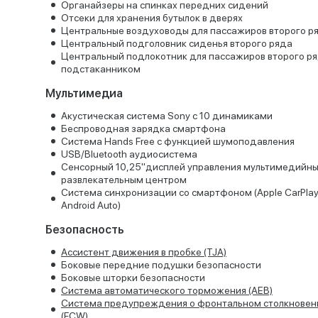
Органайзеры на спинках передних сидений
Отсеки для хранения бутылок в дверях
Центральные воздуховоды для пассажиров второго р
Центральный подголовник сиденья второго ряда
Центральный подлокотник для пассажиров второго ря
подстаканником
Мультимедиа
Акустическая система Sony с 10 динамиками
Беспроводная зарядка смартфона
Система Hands Free с функцией шумоподавления
USB/Bluetooth аудиосистема
Сенсорный 10,25"дисплей управления мультимедийн
развлекательным центром
Система синхронизации со смартфоном (Apple CarPlay
Android Auto)
Безопасность
Ассистент движения в пробке (TJA)
Боковые передние подушки безопасности
Боковые шторки безопасности
Система автоматического торможения (AEB)
Система предупреждения о фронтальном столкновен
(FCW)