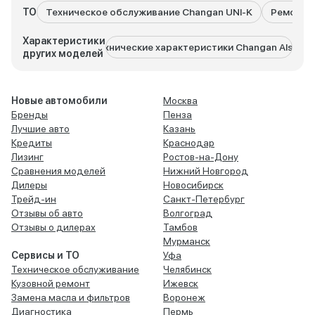
ТО
Техническое обслуживание Changan UNI-K
Ремонт C
Характеристики
Технические характеристики Changan Alsvin
Технич
других моделей
Новые автомобили
Москва
Бренды
Пенза
Лучшие авто
Казань
Кредиты
Краснодар
Лизинг
Ростов-на-Дону
Сравнения моделей
Нижний Новгород
Дилеры
Новосибирск
Трейд-ин
Санкт-Петербург
Отзывы об авто
Волгоград
Отзывы о дилерах
Тамбов
Мурманск
Сервисы и ТО
Уфа
Техническое обслуживание
Челябинск
Кузовной ремонт
Ижевск
Замена масла и фильтров
Воронеж
Диагностика
Пермь