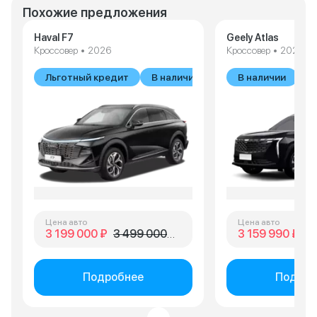
Похожие предложения
Haval F7
Geely Atlas
Кроссовер • 2026
Кроссовер • 2026
Льготный кредит
В наличии
В наличии
Цена авто
Цена авто
3 199 000 ₽
3 499 000 ₽
3 159 990 ₽
3 
Подробнее
Подроб