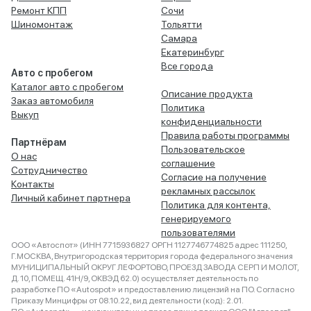
Ремонт КПП
Сочи
Шиномонтаж
Тольятти
Самара
Екатеринбург
Все города
Авто с пробегом
Каталог авто с пробегом
Описание продукта
Заказ автомобиля
Политика
Выкуп
конфиденциальности
Правила работы программы
Партнёрам
Пользовательское
О нас
соглашение
Сотрудничество
Согласие на получение
Контакты
рекламных рассылок
Личный кабинет партнера
Политика для контента,
генерируемого
пользователями
ООО «Автоспот» (ИНН 7715936827 ОРГН 1127746774825 адрес 111250,
Г.МОСКВА, Внутригородская территория города федерального значения
МУНИЦИПАЛЬНЫЙ ОКРУГ ЛЕФОРТОВО, ПРОЕЗД ЗАВОДА СЕРП И МОЛОТ,
Д. 10, ПОМЕЩ. 41Н/9, ОКВЭД 62.0) осуществляет деятельность по
разработке ПО «Autospot» и предоставлению лицензий на ПО. Согласно
Приказу Минцифры от 08.10.22, вид деятельности (код): 2.01.