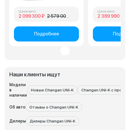
Цена авто
Цена авто
2 099 300 ₽
2 579 000 ₽
2 389 990 ₽
3 
Подробнее
Подроб
Наши клиенты ищут
Модели
в
Новые Changan UNI-K
Changan UNI-K с пробег
наличии
Об авто
Отзывы о Changan UNI-K
Дилеры
Дилеры Changan UNI-K