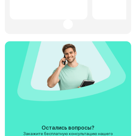
ни какой хлипкости и
со вкусом, ни како
расхлябанности, за которую я
вульгарности не п
честно сказать, больше всего
Самое ценное для 
переживал, так как подобные
автомобиле это е
автомобили у меня больше
изобилие экранов 
ассоциируются с игрушкой или
гармонично распо
красивой картинкой, а тут нет,
в едином манере 
все вполне серьёзно и по
различную инфор
настоящему, ну это так, а если
глазам, торпеда п
серьёзно, то тачка отличная
ассоциируется с к
пока не подвела да и потом не
частным самолёто
подведёт. Супруга довольна,
вообще по ощущен
ребёнок доволен, с машиной
будто ты сидишь в
проблем нет, хватит и я
люксовом автомоб
доволен.
столько все каче
исполнено в этой 
не перестаёшь ей 
Остались вопросы?
Закажите бесплатную консультацию нашего