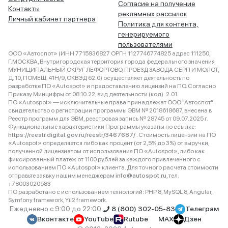
Согласие на получение
Контакты
рекламных рассылок
Личный кабинет партнера
Политика для контента,
генерируемого
пользователями
ООО «Автоспот» (ИНН 7715936827 ОРГН 1127746774825 адрес 111250,
Г.МОСКВА, Внутригородская территория города федерального значения
МУНИЦИПАЛЬНЫЙ ОКРУГ ЛЕФОРТОВО, ПРОЕЗД ЗАВОДА СЕРП И МОЛОТ,
Д. 10, ПОМЕЩ. 41Н/9, ОКВЭД 62.0) осуществляет деятельность по
разработке ПО «Autospot» и предоставлению лицензий на ПО. Согласно
Приказу Минцифры от 08.10.22, вид деятельности (код): 2.01.
ПО «Autospot» — исключительные права принадлежат ООО "Автоспот":
свидетельство о регистрации программы ЭВМ № 2018618687, внесена в
Реестр программ для ЭВМ, реестровая запись № 28745 от 09.07.2025 г.
Функциональные характеристики Программы указаны по ссылке:
https://reestr.digital.gov.ru/reestr/3467687/
. Стоимость лицензии на ПО
«Autospot» определяется либо как процент (от 2,5% до 3%) от выручки,
полученной лицензиатом от использования ПО «Autospot», либо как
фиксированный платеж от 1100 рублей за каждого привлеченного с
использованием ПО «Autospot» клиента. Для точного расчета стоимости
отправьте заявку нашим менеджерам
info@autospot.ru
, тел.
+78003020583
ПО разработано с использованием технологий: PHP 8, MySQL 8, Angular,
Symfony framework, Yii2 framework.
Ежедневно с 9:00 до 22:00
8 (800) 302-05-83
Телеграм
Вконтакте
YouTube
Rutube
MAX
Дзен