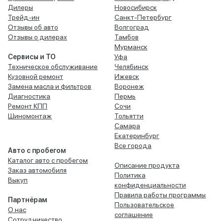
Дилеры
Новосибирск
Трейд-ин
Санкт-Петербург
Отзывы об авто
Волгоград
Отзывы о дилерах
Тамбов
Мурманск
Сервисы и ТО
Уфа
Техническое обслуживание
Челябинск
Кузовной ремонт
Ижевск
Замена масла и фильтров
Воронеж
Диагностика
Пермь
Ремонт КПП
Сочи
Шиномонтаж
Тольятти
Самара
Екатеринбург
Все города
Авто с пробегом
Каталог авто с пробегом
Описание продукта
Заказ автомобиля
Политика
Выкуп
конфиденциальности
Правила работы программы
Партнёрам
Пользовательское
О нас
соглашение
Сотрудничество