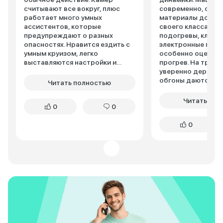
считывают все вокруг, плюс
современно, сало
работает много умных
материалы досто
ассистентов, которые
своего класса. Оч
предупреждают о разных
подогревы, клима
опасностях. Нравится ездить с
электронные помо
умным круизом, легко
особенно оценил
выставляются настройки и
прогрев. На трас
машина реально
уверенно держит 
притормаживает сама, когда
обгоны даются сп
Читать полностью
надо.
Расход топлива о
пределах 7,8-8,3 л
Читать пол
0
0
недостатков могу
жестковатую подв
0
крупных неровнос
небольшой топлив
Поломок не было,
регламентное обс
дилера.