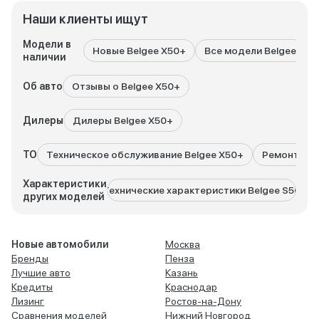
Наши клиенты ищут
Модели в
Новые Belgee X50+
Все модели Belgee
наличии
Об авто
Отзывы о Belgee X50+
Дилеры
Дилеры Belgee X50+
ТО
Техническое обслуживание Belgee X50+
Ремонт Bel
Характеристики
Технические характеристики Belgee S50
Техни
других моделей
Новые автомобили
Москва
Бренды
Пенза
Лучшие авто
Казань
Кредиты
Краснодар
Лизинг
Ростов-на-Дону
Сравнения моделей
Нижний Новгород