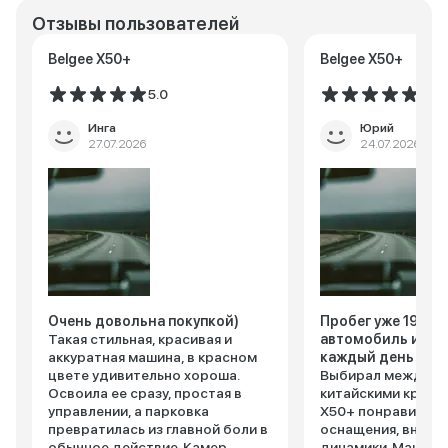
Отзывы пользователей
Belgee X50+
Belgee X50+
5.0
5.0
Инга
Юрий
27.07.2026
24.07.2026
Очень довольна покупкой)
Пробег уже 19 300
Такая стильная, красивая и
автомобиль испо
аккуратная машина, в красном
каждый день
цвете удивительно хороша.
Выбирал между н
Освоила ее сразу, простая в
китайскими кросс
управлении, а парковка
X50+ понравился 
превратилась из главной боли в
оснащения, внешн
обычное действие. Камер
динамики. Машина