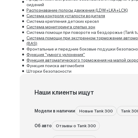
сидений
Распознавание полосы движения (LDW+LKA+LCK)
Система контроля усталости водителя
Система крепления детских кресел
Система мониторинга слепых зон
Система помощи при повороте на бездорожье (Tank tu
Система помощи при экстренном торможении автомо
(BAS)
Фронтальные и передние боковые подушки безопасно
Функция "умного уклонения"
Функция автоматического торможения на малой скор
Функция поиска автомобиля
Шторки безопасности
Наши клиенты ищут
Модели в наличии
Новые Tank 300
Tank 30
Об авто
Отзывы о Tank 300