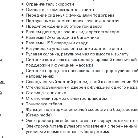
Ограничитель скорости
Омыватель камеры заднего вида
Передние сиденья с функциями подогрева
Подрулевые лепестки переключения передач
Предупреждение об открытой двери
Разъём для подключения видеорегистратора
Разъемы 12v спереди и в багажнике
Разъёмы USB спереди и сзади
Регулировка угла наклона спинки заднего ряда
Рулевая колонка, регулируемая по высоте и вылету
м
Сиденье водителя с электрорегулировкой поясничной
поддержки и функцией массажа
Сиденье переднего пассажира с электрорегулировкой
направлениях
ми
Складываемый задний ряд сидений в соотношении 60
Стеклоподъемники 4 дверей с функцией одного нажа
й
Столик для пикника
Стояночный тормоз с электроприводом
Тонировка стёкол
Функция поддержания малой скорости на бездорожь
а
(Creep mode)
Электрообогрев лобового стекла и форсунок омывател
Электроусилитель рулевого управления с переменным
усилием и возможностью выбора режима
да