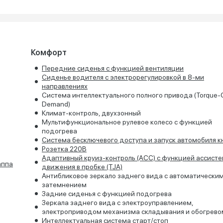
Комфорт
Передние сиденья с функцией вентиляции
Сиденье водителя с электрорегулировкой в 8-ми
направлениях
Система интеллектуального полного привода (Torque-
Demand)
Климат-контроль, двухзонный
Мультифункциональное рулевое колесо с функцией
подогрева
Система бесключевого доступа и запуск автомобиля к
Розетка 220В
Адаптивный круиз-контроль (ACC) с функцией ассисте
аппа
движения в пробке (TJA)
Антибликовое зеркало заднего вида с автоматически
затемнением
Задние сиденья с функцией подогрева
Зеркала заднего вида с электроуправлением,
электроприводом механизма складывания и обогрево
Интеллектуальная система старт/стоп