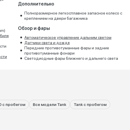
Дополнительно
Полноразмерное легкосплавное запасное колесо с
креплением на двери багажника
Обзор и фары
rn)
биля
Автоматическое управление дальним светом
Датчики света и дождя
сти
Передние противотуманные фары и задние
противотуманные фонари
ости
Светодиодные фары ближнего и дальнего света
0 с пробегом
Все модели Tank
Tank с пробегом