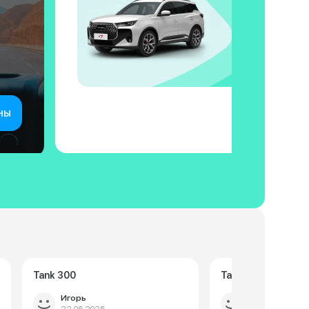
ны
Tank 300
Tank 300
Игорь
Руслан