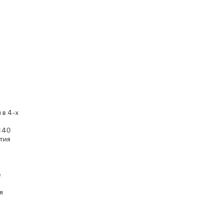
 в 4-х
:40
тия
е
я