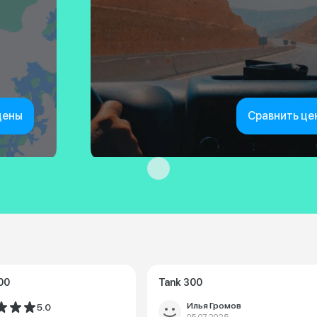
цены
Сравнить це
00
Tank 300
Илья Громов
5.0