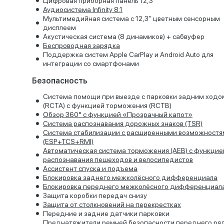
Цифровая приборная панель 12,3''
Аудиосистема Infinity 8.1
Мультимедийная система с 12,3” цветным сенсорным
дисплеем
Акустическая система (8 динамиков) + сабвуфер
Беспроводная зарядка
Поддержка систем Apple CarPlay и Android Auto для
интеграции со смартфонами
Безопасность
Система помощи при выезде с парковки задним ходо
(RCTA) с функцией торможения (RCTB)
Обзор 360° с функцией «Прозрачный капот»
Система распознавания дорожных знаков (TSR)
Cистема стабилизации с расширенными возможностя
(ESP+TCS+RMI)
Автоматическая система торможения (AEB) с функцие
распознавания пешеходов и велосипедистов
Ассистент спуска и подъема
Блокировка заднего межколёсного дифференциала
Блокировка переднего межколёсного дифференциал
Защита коробки передач снизу
Защита от столкновений на перекрестках
Передние и задние датчики парковки
Преднатяжители ремней безопасности переднего ря