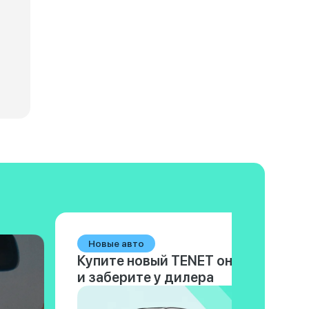
нические характеристики Tank 700
Новые авто
Купите новый TENET онлайн
и заберите у дилера