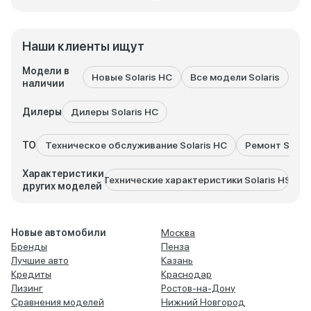
Наши клиенты ищут
Модели в
Новые Solaris HC
Все модели Solaris
So
наличии
Дилеры
Дилеры Solaris HC
ТО
Техническое обслуживание Solaris HC
Ремонт Solari
Характеристики
Технические характеристики Solaris HS
Техни
других моделей
Новые автомобили
Москва
Бренды
Пенза
Лучшие авто
Казань
Кредиты
Краснодар
Лизинг
Ростов-на-Дону
Сравнения моделей
Нижний Новгород