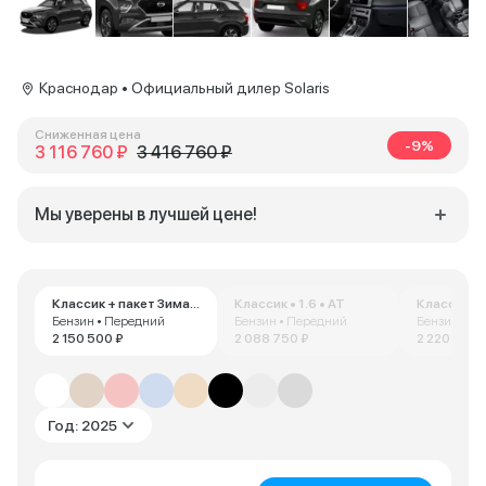
Краснодар • Официальный дилер Solaris
Сниженная цена
-9%
3 116 760 ₽
3 416 760 ₽
Мы уверены в лучшей цене!
Классик + пакет Зима • 1.6 • AT
Классик • 1.6 • AT
Классик • 
Бензин • Передний
Бензин • Передний
Бензин • П
2 150 500 ₽
2 088 750 ₽
2 220 000 
Год: 2025