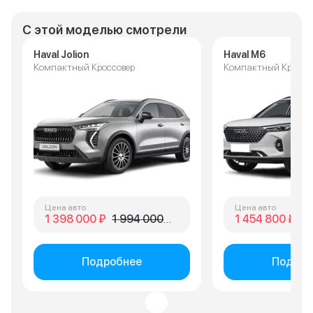
С этой моделью смотрели
Haval Jolion
Haval M6
Компактный Кроссовер
Компактный Кроссо
Цена авто
Цена авто
1 398 000 ₽
1 994 000 ₽
1 454 800 ₽
1 
Подробнее
Подроб