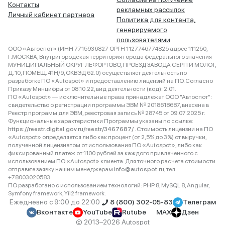
Контакты
рекламных рассылок
Личный кабинет партнера
Политика для контента,
генерируемого
пользователями
ООО «Автоспот» (ИНН 7715936827 ОРГН 1127746774825 адрес 111250,
Г.МОСКВА, Внутригородская территория города федерального значения
МУНИЦИПАЛЬНЫЙ ОКРУГ ЛЕФОРТОВО, ПРОЕЗД ЗАВОДА СЕРП И МОЛОТ,
Д. 10, ПОМЕЩ. 41Н/9, ОКВЭД 62.0) осуществляет деятельность по
разработке ПО «Autospot» и предоставлению лицензий на ПО. Согласно
Приказу Минцифры от 08.10.22, вид деятельности (код): 2.01.
ПО «Autospot» — исключительные права принадлежат ООО "Автоспот":
свидетельство о регистрации программы ЭВМ № 2018618687, внесена в
Реестр программ для ЭВМ, реестровая запись № 28745 от 09.07.2025 г.
Функциональные характеристики Программы указаны по ссылке:
https://reestr.digital.gov.ru/reestr/3467687/
. Стоимость лицензии на ПО
«Autospot» определяется либо как процент (от 2,5% до 3%) от выручки,
полученной лицензиатом от использования ПО «Autospot», либо как
фиксированный платеж от 1100 рублей за каждого привлеченного с
использованием ПО «Autospot» клиента. Для точного расчета стоимости
отправьте заявку нашим менеджерам
info@autospot.ru
, тел.
+78003020583
ПО разработано с использованием технологий: PHP 8, MySQL 8, Angular,
Symfony framework, Yii2 framework.
Ежедневно с 9:00 до 22:00
8 (800) 302-05-83
Телеграм
Вконтакте
YouTube
Rutube
MAX
Дзен
© 2013–2026 Autospot