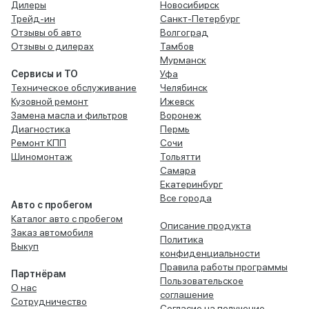
Дилеры
Новосибирск
Трейд-ин
Санкт-Петербург
Отзывы об авто
Волгоград
Отзывы о дилерах
Тамбов
Мурманск
Сервисы и ТО
Уфа
Техническое обслуживание
Челябинск
Кузовной ремонт
Ижевск
Замена масла и фильтров
Воронеж
Диагностика
Пермь
Ремонт КПП
Сочи
Шиномонтаж
Тольятти
Самара
Екатеринбург
Все города
Авто с пробегом
Каталог авто с пробегом
Описание продукта
Заказ автомобиля
Политика
Выкуп
конфиденциальности
Правила работы программы
Партнёрам
Пользовательское
О нас
соглашение
Сотрудничество
Согласие на получение