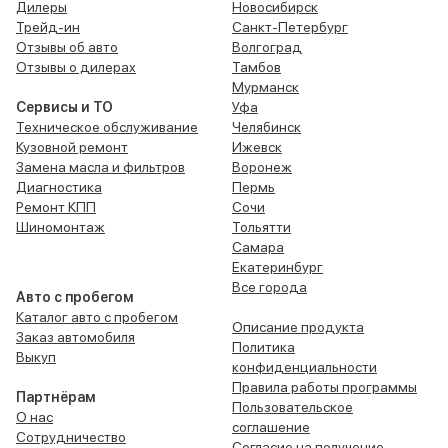
Дилеры
Новосибирск
Трейд-ин
Санкт-Петербург
Отзывы об авто
Волгоград
Отзывы о дилерах
Тамбов
Мурманск
Сервисы и ТО
Уфа
Техническое обслуживание
Челябинск
Кузовной ремонт
Ижевск
Замена масла и фильтров
Воронеж
Диагностика
Пермь
Ремонт КПП
Сочи
Шиномонтаж
Тольятти
Самара
Екатеринбург
Все города
Авто с пробегом
Каталог авто с пробегом
Описание продукта
Заказ автомобиля
Политика
Выкуп
конфиденциальности
Правила работы программы
Партнёрам
Пользовательское
О нас
соглашение
Сотрудничество
Согласие на получение