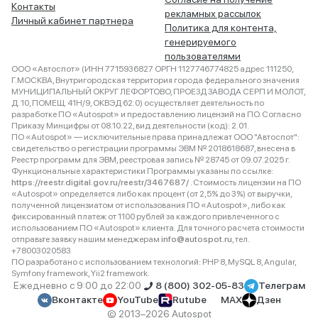
Контакты
рекламных рассылок
Личный кабинет партнера
Политика для контента,
генерируемого
пользователями
ООО «Автоспот» (ИНН 7715936827 ОРГН 1127746774825 адрес 111250,
Г.МОСКВА, Внутригородская территория города федерального значения
МУНИЦИПАЛЬНЫЙ ОКРУГ ЛЕФОРТОВО, ПРОЕЗД ЗАВОДА СЕРП И МОЛОТ,
Д. 10, ПОМЕЩ. 41Н/9, ОКВЭД 62.0) осуществляет деятельность по
разработке ПО «Autospot» и предоставлению лицензий на ПО. Согласно
Приказу Минцифры от 08.10.22, вид деятельности (код): 2.01.
ПО «Autospot» — исключительные права принадлежат ООО "Автоспот":
свидетельство о регистрации программы ЭВМ № 2018618687, внесена в
Реестр программ для ЭВМ, реестровая запись № 28745 от 09.07.2025 г.
Функциональные характеристики Программы указаны по ссылке:
https://reestr.digital.gov.ru/reestr/3467687/
. Стоимость лицензии на ПО
«Autospot» определяется либо как процент (от 2,5% до 3%) от выручки,
полученной лицензиатом от использования ПО «Autospot», либо как
фиксированный платеж от 1100 рублей за каждого привлеченного с
использованием ПО «Autospot» клиента. Для точного расчета стоимости
отправьте заявку нашим менеджерам
info@autospot.ru
, тел.
+78003020583
ПО разработано с использованием технологий: PHP 8, MySQL 8, Angular,
Symfony framework, Yii2 framework.
Ежедневно с 9:00 до 22:00
8 (800) 302-05-83
Телеграм
Вконтакте
YouTube
Rutube
MAX
Дзен
© 2013–2026 Autospot