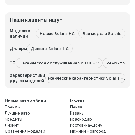
Наши клиенты ищут
Модели в
Новые Solaris HC
Все модели Solaris
So
наличии
Дилеры
Дилеры Solaris HC
ТО
Техническое обслуживание Solaris HC
Ремонт Solari
Характеристики
Технические характеристики Solaris HS
Техни
других моделей
Новые автомобили
Москва
Бренды
Пенза
Лучшие авто
Казань
Кредиты
Краснодар
Лизинг
Ростов-на-Дону
Сравнения моделей
Нижний Новгород