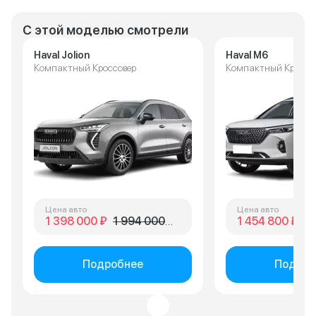
С этой моделью смотрели
Haval Jolion
Haval M6
Компактный Кроссовер
Компактный Кроссо
Цена авто
Цена авто
1 398 000 ₽
1 994 000 ₽
1 454 800 ₽
1 
Подробнее
Подроб