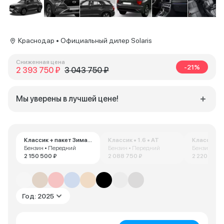
Краснодар • Официальный дилер Solaris
Сниженная цена
-21%
2 393 750 ₽
3 043 750 ₽
Мы уверены в лучшей цене!
Классик + пакет Зима • 1.6 • AT
Классик • 1.6 • AT
Классик • 
Бензин • Передний
Бензин • Передний
Бензин • П
2 150 500 ₽
2 088 750 ₽
2 220 000 
Год: 2025