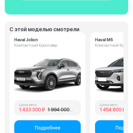
С этой моделью смотрели
Haval Jolion
Haval M6
Компактный Кроссовер
Компактный Кроссо
Цена авто
Цена авто
1 433 300 ₽
1 994 000 ₽
1 454 800 ₽
1 
Подробнее
Подроб