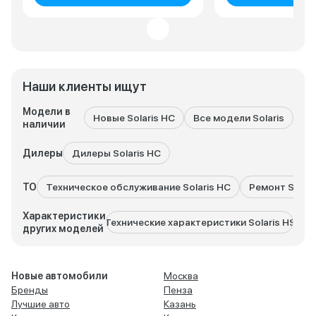
Наши клиенты ищут
Модели в
Новые Solaris HC
Все модели Solaris
So
наличии
Дилеры
Дилеры Solaris HC
ТО
Техническое обслуживание Solaris HC
Ремонт Solari
Характеристики
Технические характеристики Solaris HS
Техни
других моделей
Новые автомобили
Москва
Бренды
Пенза
Лучшие авто
Казань