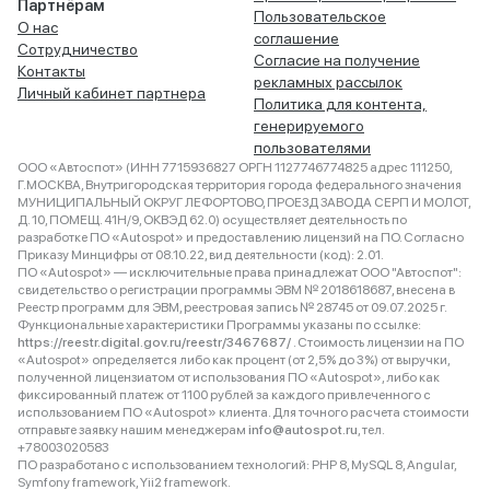
Партнёрам
Пользовательское
О нас
соглашение
Сотрудничество
Согласие на получение
Контакты
рекламных рассылок
Личный кабинет партнера
Политика для контента,
генерируемого
пользователями
ООО «Автоспот» (ИНН 7715936827 ОРГН 1127746774825 адрес 111250,
Г.МОСКВА, Внутригородская территория города федерального значения
МУНИЦИПАЛЬНЫЙ ОКРУГ ЛЕФОРТОВО, ПРОЕЗД ЗАВОДА СЕРП И МОЛОТ,
Д. 10, ПОМЕЩ. 41Н/9, ОКВЭД 62.0) осуществляет деятельность по
разработке ПО «Autospot» и предоставлению лицензий на ПО. Согласно
Приказу Минцифры от 08.10.22, вид деятельности (код): 2.01.
ПО «Autospot» — исключительные права принадлежат ООО "Автоспот":
свидетельство о регистрации программы ЭВМ № 2018618687, внесена в
Реестр программ для ЭВМ, реестровая запись № 28745 от 09.07.2025 г.
Функциональные характеристики Программы указаны по ссылке:
https://reestr.digital.gov.ru/reestr/3467687/
. Стоимость лицензии на ПО
«Autospot» определяется либо как процент (от 2,5% до 3%) от выручки,
полученной лицензиатом от использования ПО «Autospot», либо как
фиксированный платеж от 1100 рублей за каждого привлеченного с
использованием ПО «Autospot» клиента. Для точного расчета стоимости
отправьте заявку нашим менеджерам
info@autospot.ru
, тел.
+78003020583
ПО разработано с использованием технологий: PHP 8, MySQL 8, Angular,
Symfony framework, Yii2 framework.