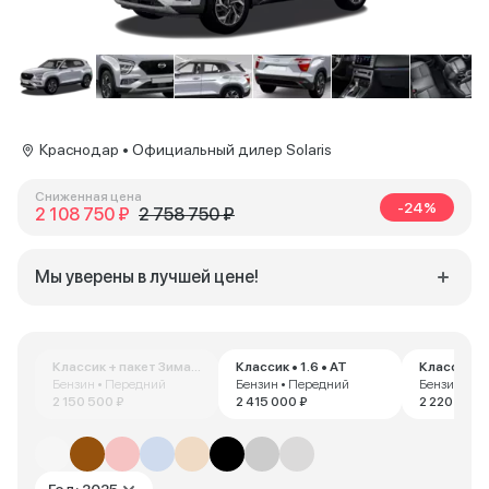
Краснодар • Официальный дилер Solaris
Сниженная цена
-24%
2 108 750 ₽
2 758 750 ₽
Мы уверены в лучшей цене!
Классик + пакет Зима • 1.6 • AT
Классик • 1.6 • AT
Классик • 
Бензин • Передний
Бензин • Передний
Бензин • П
2 150 500 ₽
2 415 000 ₽
2 220 000 