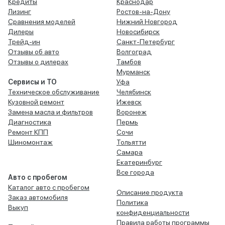
Кредиты
Краснодар
Лизинг
Ростов-на-Дону
Сравнения моделей
Нижний Новгород
Дилеры
Новосибирск
Трейд-ин
Санкт-Петербург
Отзывы об авто
Волгоград
Отзывы о дилерах
Тамбов
Мурманск
Сервисы и ТО
Уфа
Техническое обслуживание
Челябинск
Кузовной ремонт
Ижевск
Замена масла и фильтров
Воронеж
Диагностика
Пермь
Ремонт КПП
Сочи
Шиномонтаж
Тольятти
Самара
Екатеринбург
Все города
Авто с пробегом
Каталог авто с пробегом
Описание продукта
Заказ автомобиля
Политика
Выкуп
конфиденциальности
Правила работы программы