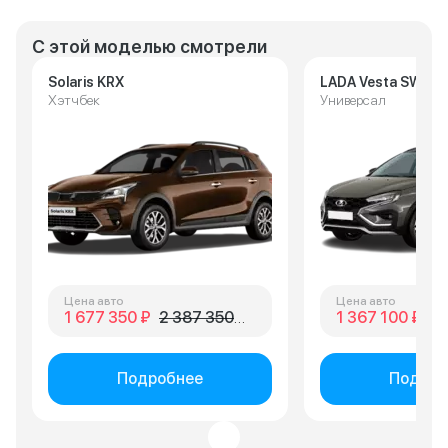
С этой моделью смотрели
Solaris KRX
LADA Vesta SW Cr
Хэтчбек
Универсал
Цена авто
Цена авто
1 677 350 ₽
2 387 350 ₽
1 367 100 ₽
1 
Подробнее
Подроб