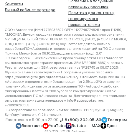
Согласие на получение
Контакты
рекламных рассылок
Личный кабинет партнера
Политика для контента,
генерируемого
пользователями
ООО «Автоспот» (ИНН 7715936827 ОРГН 1127746774825 адрес 111250,
Г.МОСКВА, Внутригородская территория города федерального значения
МУНИЦИПАЛЬНЫЙ ОКРУГ ЛЕФОРТОВО, ПРОЕЗД ЗАВОДА СЕРП И МОЛОТ,
Д. 10, ПОМЕЩ. 41Н/9, ОКВЭД 62.0) осуществляет деятельность по
разработке ПО «Autospot» и предоставлению лицензий на ПО. Согласно
Приказу Минцифры от 08.10.22, вид деятельности (код): 2.01.
ПО «Autospot» — исключительные права принадлежат ООО "Автоспот":
свидетельство о регистрации программы ЭВМ № 2018618687, внесена в
Реестр программ для ЭВМ, реестровая запись № 28745 от 09.07.2025 г.
Функциональные характеристики Программы указаны по ссылке:
https://reestr.digital.gov.ru/reestr/3467687/
. Стоимость лицензии на ПО
«Autospot» определяется либо как процент (от 2,5% до 3%) от выручки,
полученной лицензиатом от использования ПО «Autospot», либо как
фиксированный платеж от 1100 рублей за каждого привлеченного с
использованием ПО «Autospot» клиента. Для точного расчета стоимости
отправьте заявку нашим менеджерам
info@autospot.ru
, тел.
+78003020583
ПО разработано с использованием технологий: PHP 8, MySQL 8, Angular,
Symfony framework, Yii2 framework.
Ежедневно с 9:00 до 22:00
8 (800) 302-05-83
Телеграм
Вконтакте
YouTube
Rutube
MAX
Дзен
© 2013–2026 Autospot