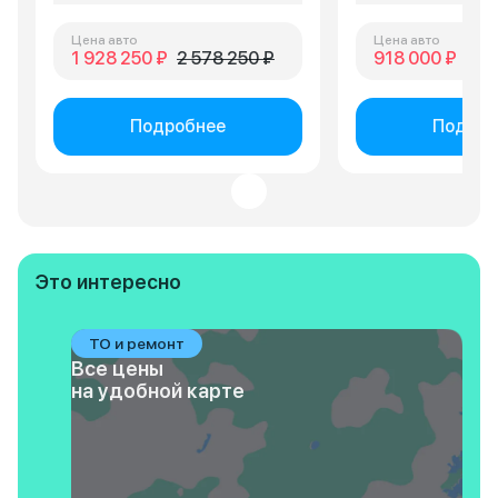
Цена авто
Цена авто
1 928 250 ₽
2 578 250 ₽
918 000 ₽
1 0
Подробнее
Подроб
Это интересно
ТО и ремонт
Все цены
на удобной карте