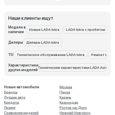
Наши клиенты ищут
Модели в
Новые LADA Iskra
LADA Iskra с пробегом
В
наличии
Дилеры
Дилеры LADA Iskra
ТО
Техническое обслуживание LADA Iskra
Ремонт LADA 
Характеристики
Технические характеристики LADA Aura
Техни
других моделей
Новые автомобили
Москва
Бренды
Пенза
Лучшие авто
Казань
Кредиты
Краснодар
Лизинг
Ростов-на-Дону
Сравнения моделей
Нижний Новгород