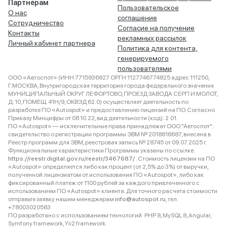
Партнёрам
Пользовательское
О нас
соглашение
Сотрудничество
Согласие на получение
Контакты
рекламных рассылок
Личный кабинет партнера
Политика для контента,
генерируемого
пользователями
ООО «Автоспот» (ИНН 7715936827 ОРГН 1127746774825 адрес 111250,
Г.МОСКВА, Внутригородская территория города федерального значения
МУНИЦИПАЛЬНЫЙ ОКРУГ ЛЕФОРТОВО, ПРОЕЗД ЗАВОДА СЕРП И МОЛОТ,
Д. 10, ПОМЕЩ. 41Н/9, ОКВЭД 62.0) осуществляет деятельность по
разработке ПО «Autospot» и предоставлению лицензий на ПО. Согласно
Приказу Минцифры от 08.10.22, вид деятельности (код): 2.01.
ПО «Autospot» — исключительные права принадлежат ООО "Автоспот":
свидетельство о регистрации программы ЭВМ № 2018618687, внесена в
Реестр программ для ЭВМ, реестровая запись № 28745 от 09.07.2025 г.
Функциональные характеристики Программы указаны по ссылке:
https://reestr.digital.gov.ru/reestr/3467687/
. Стоимость лицензии на ПО
«Autospot» определяется либо как процент (от 2,5% до 3%) от выручки,
полученной лицензиатом от использования ПО «Autospot», либо как
фиксированный платеж от 1100 рублей за каждого привлеченного с
использованием ПО «Autospot» клиента. Для точного расчета стоимости
отправьте заявку нашим менеджерам
info@autospot.ru
, тел.
+78003020583
ПО разработано с использованием технологий: PHP 8, MySQL 8, Angular,
Symfony framework, Yii2 framework.