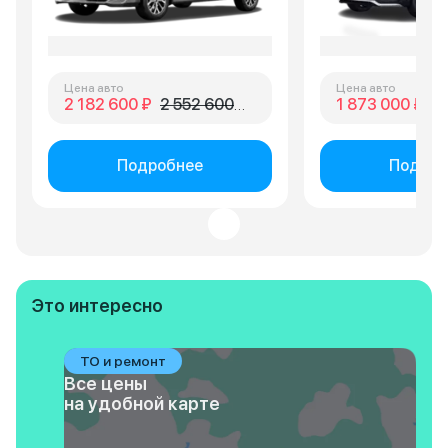
Цена авто
Цена авто
2 182 600 ₽
2 552 600 ₽
1 873 000 ₽
2 
Подробнее
Подроб
Это интересно
ТО и ремонт
Все цены
на удобной карте