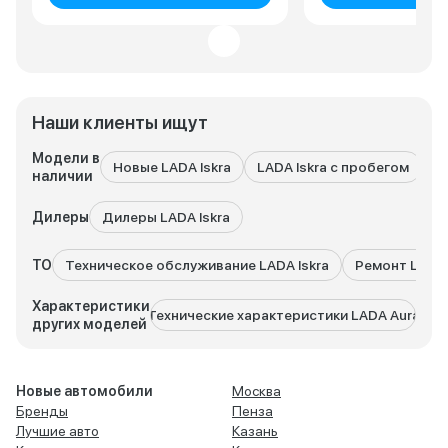
Наши клиенты ищут
Модели в
Новые LADA Iskra
LADA Iskra с пробегом
В
наличии
Дилеры
Дилеры LADA Iskra
ТО
Техническое обслуживание LADA Iskra
Ремонт LADA 
Характеристики
Технические характеристики LADA Aura
Техни
других моделей
Новые автомобили
Москва
Бренды
Пенза
Лучшие авто
Казань