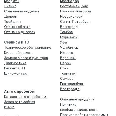
Кредиты
Краснодар
Лизинг
Ростов-на-Дону
Сравнения моделей
Нижний Новгород
Дилеры
Новосибирск
Трейд-ин
Санкт-Петербург
Отзывы об авто
Волгоград
Отзывы о дилерах
Тамбов
Мурманск
Сервисы и ТО
Уфа
Техническое обслуживание
Челябинск
Кузовной ремонт
Ижевск
Замена масла и фильтров
Воронеж
Диагностика
Пермь
Ремонт КПП
Сочи
Шиномонтаж
Тольятти
Самара
Екатеринбург
Все города
Авто с пробегом
Каталог авто с пробегом
Описание продукта
Заказ автомобиля
Политика
Выкуп
конфиденциальности
Правила работы программы