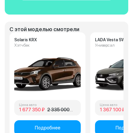
С этой моделью смотрели
Solaris KRX
LADA Vesta SW Cr
Хэтчбек
Универсал
Цена авто
Цена авто
1 677 350 ₽
2 335 000 ₽
1 367 100 ₽
1 
Подробнее
Подроб