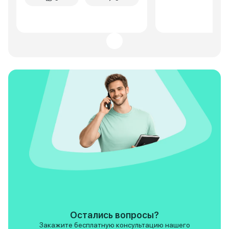
такой сервис-нууу такое. На
этом и закончилось общение с
дилером. В итоге-прошивка
мотора, замена свечей и
форсунок на дека 7. Стало
гораздо лучше. И динамика
появилась, и расход снизился
литра на 3-4. Потом зимой стук
появился по езде по грунтовке-
просто подтянул рулевой
карданчик. С чем трудно
смириться-очень плохие
уплотнители окон. Натурально
болтаются в рамке. После
мойки постоянно подтеки воды
внутри салона. В целом, пойдет
для работы эта колымага, если
есть руки и понимание работы
этого инженерного чуда
Остались вопросы?
Закажите бесплатную консультацию нашего