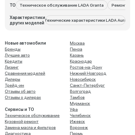
ТО
Техническое обслуживание LADA Granta
Ремонт LAD
Характеристики
Технические характеристики LADA Aura
Техничес
других моделей
Новые автомобили
Москва
Бренды
Пенза
Лучшие авто
Казань
Кредиты
Краснодар
Лизинг
Ростов-на-Дону
Сравнения моделей
Нижний Новгород
Дилеры
Новосибирск
Трейд-ин
Санкт-Петербург
Отзывы об авто
Волгоград
Отзывы о дилерах
Тамбов
Мурманск
Сервисы и ТО
Уфа
Техническое обслуживание
Челябинск
Кузовной ремонт
Ижевск
Замена масла и фильтров
Воронеж
Диагностика
Пермь