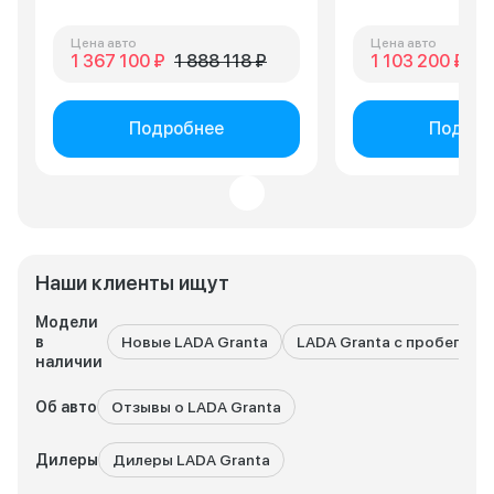
Цена авто
Цена авто
1 367 100 ₽
1 888 118 ₽
1 103 200 ₽
1 
Подробнее
Подроб
Наши клиенты ищут
Модели
в
Новые LADA Granta
LADA Granta с пробегом
наличии
Об авто
Отзывы о LADA Granta
Дилеры
Дилеры LADA Granta