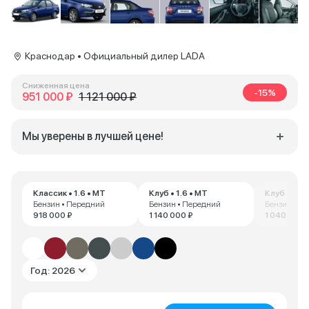
Краснодар • Официальный дилер LADA
Сниженная цена
-15%
951 000 ₽
1 121 000 ₽
Мы уверены в лучшей цене!
Классик • 1.6 • MT
Клуб • 1.6 • MT
Клуб • 1.6 
Бензин • Передний
Бензин • Передний
Бензин • П
918 000 ₽
1 140 000 ₽
1 040 000 
Год: 2026