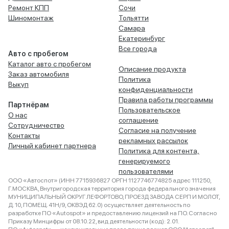
Ремонт КПП
Сочи
Шиномонтаж
Тольятти
Самара
Екатеринбург
Все города
Авто с пробегом
Каталог авто с пробегом
Описание продукта
Заказ автомобиля
Политика
Выкуп
конфиденциальности
Правила работы программы
Партнёрам
Пользовательское
О нас
соглашение
Сотрудничество
Согласие на получение
Контакты
рекламных рассылок
Личный кабинет партнера
Политика для контента,
генерируемого
пользователями
ООО «Автоспот» (ИНН 7715936827 ОРГН 1127746774825 адрес 111250,
Г.МОСКВА, Внутригородская территория города федерального значения
МУНИЦИПАЛЬНЫЙ ОКРУГ ЛЕФОРТОВО, ПРОЕЗД ЗАВОДА СЕРП И МОЛОТ,
Д. 10, ПОМЕЩ. 41Н/9, ОКВЭД 62.0) осуществляет деятельность по
разработке ПО «Autospot» и предоставлению лицензий на ПО. Согласно
Приказу Минцифры от 08.10.22, вид деятельности (код): 2.01.