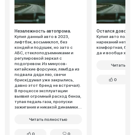
Незалежность автопрома.
Остался доволен
Купил данный авто в 2023,
Купил авто пол го
лифтбэк, восьмиклоп, без
нареканий нет, оч
кондей и подушек, но зато с
комфортная, бенз
АБС, стеклоподъемниками и
да и вообще хоро
регулировкой зеркал с
подогревом. Из минусов-
Читать пол
китайские форсунки, лямбда из
подвала дяди ляо, свечи
0
бриск(думал уже закрылись,
давно этот бренд не встречал).
В процессе эксплуатации
выявил огромный расход бенза,
тупая педаль газа, пропуски
зажигания и никакой динамики.
К дилеру обращался-ждать
месяц, подождал, приехал-
Читать полностью
диагностика платная, если не
обнаружим косяков. Причем чек
0
0
не горел, а отдавать деньги за