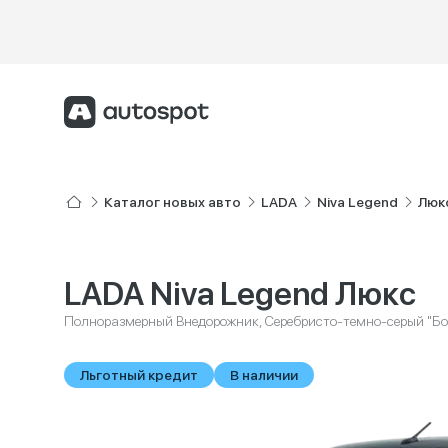
Каталог новых авто
LADA
Niva Legend
Люк
LADA Niva Legend Люкс
Полноразмерный Внедорожник, Серебристо-темно-серый "Бо
Льготный кредит
В наличии