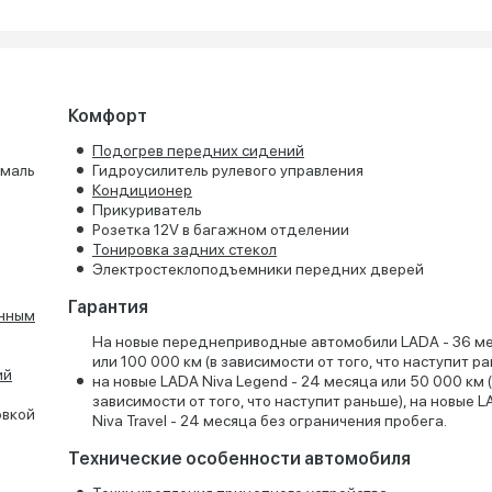
Комфорт
Подогрев передних сидений
эмаль
Гидроусилитель рулевого управления
Кондиционер
Прикуриватель
Розетка 12V в багажном отделении
Тонировка задних стекол
Электростеклоподъемники передних дверей
Гарантия
онным
На новые переднеприводные автомобили LADA - 36 м
или 100 000 км (в зависимости от того, что наступит ра
ий
на новые LADA Niva Legend - 24 месяца или 50 000 км 
зависимости от того, что наступит раньше), на новые 
овкой
Niva Travel - 24 месяца без ограничения пробега.
Технические особенности автомобиля