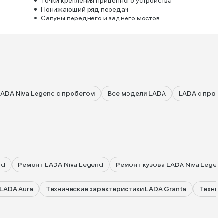
Точки крепления прицепного устройства
Понижающий ряд передач
Сапуны переднего и заднего мостов
LADA Niva Legend с пробегом
Все модели LADA
LADA с про
nd
Ремонт LADA Niva Legend
Ремонт кузова LADA Niva Lege
LADA Aura
Технические характеристики LADA Granta
Техни