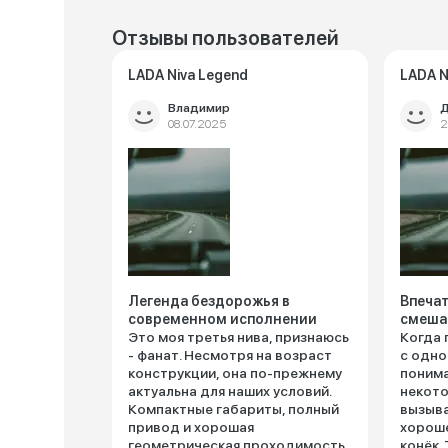
Отзывы пользователей
LADA Niva Legend
LADA N
Владимир
Д
08.07.2025
2
Легенда бездорожья в
Впечат
современном исполнении
смеша
Это моя третья нива, признаюсь
Когда 
- фанат. Несмотря на возраст
с одно
конструкции, она по-прежнему
понима
актуальна для наших условий.
некото
Компактные габариты, полный
вызыва
привод и хорошая
хороше
геометрическая проходимость
конёк.