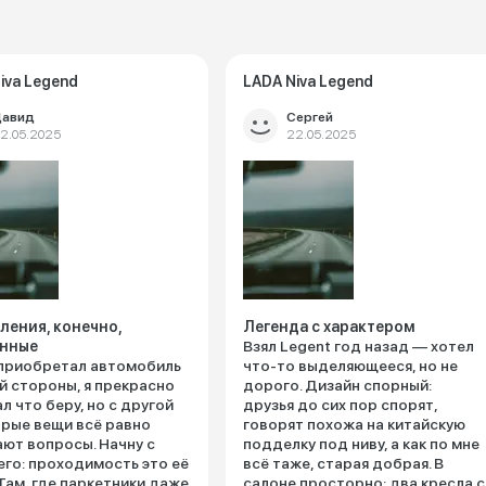
iva Legend
LADA Niva Legend
авид
Сергей
2.05.2025
22.05.2025
ления, конечно,
Легенда с характером
нные
Взял Legent год назад — хотел
приобретал автомобиль
что-то выделяющееся, но не
й стороны, я прекрасно
дорого. Дизайн спорный:
л что беру, но с другой
друзья до сих пор спорят,
рые вещи всё равно
говорят похожа на китайскую
ют вопросы. Начну с
подделку под ниву, а как по мне
го: проходимость это её
всё таже, старая добрая. В
 Там, где паркетники даже
салоне просторно: два кресла с