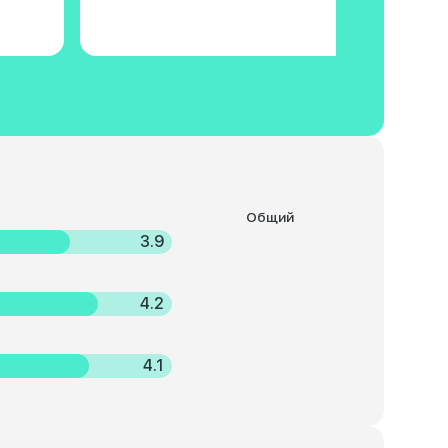
Общий
3.9
4.2
4.1