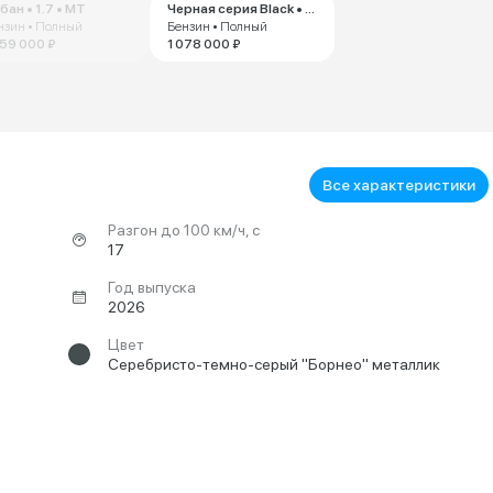
бан • 1.7 • MT
Черная серия Black • 1.7 • MT
нзин • Полный
Бензин • Полный
059 000 ₽
1 078 000 ₽
Все характеристики
Разгон до 100 км/ч, с
17
Год выпуска
2026
Цвет
Серебристо-темно-серый "Борнео" металлик