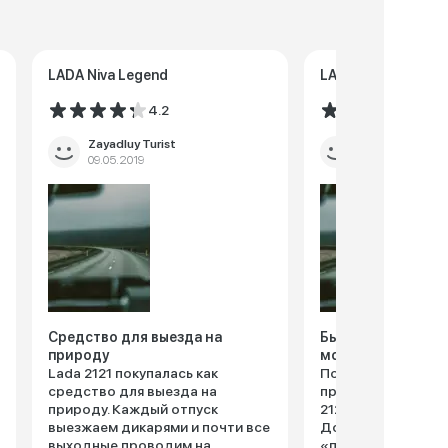
LADA Niva Legend
LADA Niva Legend
4.2
4.5
Zayadluy Turist
Ло172945
09.05.2019
12.04.2019
Средство для выезда на
Были очень рады
природу
монстрику
Lada 2121 покупалась как
Полгода назад ре
средство для выезда на
приобрести с муже
природу. Каждый отпуск
2121 с объёмом дви
выезжаем дикарями и почти все
До этого я ездила
выходные проводим на
«пятнашке» да «с