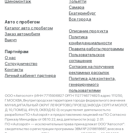
Шиномонтаж
Тольятти
Самара
Екатеринбург
Все города
Авто с пробегом
Каталог авто с пробегом
Описание продукта
Заказ автомобиля
Политика
Выкуп
конфиденциальности
Правила работы программы
Партнёрам
Пользовательское
О нас
соглашение
Сотрудничество
Согласие на получение
Контакты
рекламных рассылок
Личный кабинет партнера
Политика для контента,
генерируемого
пользователями
ООО «Автоспот» (ИНН 7715936827 ОРГН 1127746774825 адрес 111250,
Г.МОСКВА, Внутригородская территория города федерального значения
МУНИЦИПАЛЬНЫЙ ОКРУГ ЛЕФОРТОВО, ПРОЕЗД ЗАВОДА СЕРП И МОЛОТ,
Д. 10, ПОМЕЩ. 41Н/9, ОКВЭД 62.0) осуществляет деятельность по
разработке ПО «Autospot» и предоставлению лицензий на ПО. Согласно
Приказу Минцифры от 08.10.22, вид деятельности (код): 2.01.
ПО «Autospot» — исключительные права принадлежат ООО "Автоспот":
свидетельство о регистрации программы ЭВМ № 2018618687, внесена в