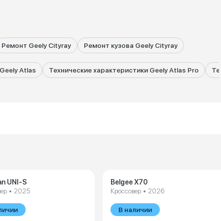
Ремонт Geely Cityray
Ремонт кузова Geely Cityray
eely Atlas
Технические характеристики Geely Atlas Pro
Те
n UNI-S
Belgee X70
ер • 2025
Кроссовер • 2026
личии
В наличии