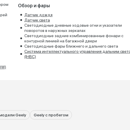
тором
Обзор и фары
ерей
Датчик дождя
Датчик света
Светодиодные дневные ходовые огни и указатели
поворотов в наружных зеркалах
Светодиодные задние комбинированные фонари с
контурной линией на багажной двери
Светодиодные фары ближнего и дальнего света
Система интеллектуального управления дальним свет
(IHBC)
OW)
модели Geely
Geely с пробегом