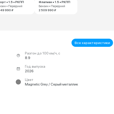
орт • 1.5 • РКПП
Флагман • 1.5 • РКПП
нзин • Передний
Бензин • Передний
549 990 ₽
2 509 990 ₽
Все характеристики
Разгон до 100 км/ч, с
8.9
Год выпуска
2026
Цвет
Magnetic Grey / Серый металлик