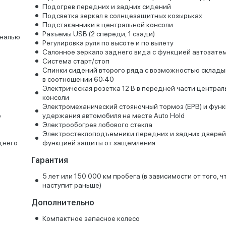
Подогрев передних и задних сидений
Подсветка зеркал в солнцезащитных козырьках
Подстаканники в центральной консоли
Разъемы USB (2 спереди, 1 сзади)
ональю
Регулировка руля по высоте и по вылету
Салонное зеркало заднего вида с функцией автозате
Система старт/стоп
Спинки сидений второго ряда с возможностью склады
в соотношении 60:40
Электрическая розетка 12 В в передней части централ
консоли
Электромеханический стояночный тормоз (EPB) и фун
о
удержания автомобиля на месте Auto Hold
Электрообогрев лобового стекла
Электростеклоподъемники передних и задних дверей
днего
функцией защиты от защемления
Гарантия
5 лет или 150 000 км пробега (в зависимости от того, ч
наступит раньше)
Дополнительно
Компактное запасное колесо