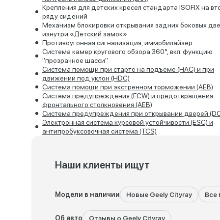
Крепления для детских кресел стандарта ISOFIX на в
ряду сидений
Механизм блокировки открывания задних боковых дв
изнутри «Детский замок»
Противоугонная сигнализация, иммобилайзер
Система камер кругового обзора 360°, вкл. функцию
"прозрачное шасси"
Система помощи при старте на подъеме (HАC) и при
движении под уклон (HDC)
Система помощи при экстренном торможении (AEB)
Система предупреждения (FCW) и предотвращения
фронтального столкновения (AEB)
Система предупреждения при открывании дверей (D
Электронная система курсовой устойчивости (ESС) и
антипробуксовочная система (TCS)
Наши клиенты ищут
Модели в наличии
Новые Geely Cityray
Все 
Об авто
Отзывы о Geely Cityray