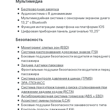
Мультимедиа
Беспроводная зарядка
Аудиосистема с 8 динамиками
Мультимедийная система с сенсорным экраном диаг
13,2" с Bluetooth
Функция интеграции смартфона на платформе IOS
Цифровая приборная панель диагональю 10,25"
Безопасность
Мониторинг слепых зон (BSD)
Система распознавания дорожных знаков (TSI)
Боковые подушки безопасности водителя и переднег
пассажира
Задние датчики парковки
Фронтальные подушки безопасности водителя и пере
пассажира
Система контроля давления в шинах (TPMS)
ЭРА-ГЛОНАСС
Cистема предупреждения о риске столкновения при
движении задним ходом (RCTA)
Антиблокировочная система тормозов (ABS + EBD)
Ассистент смены полосы (LCA)
Боковые подушки безопасности занавесочного типа
Контроль полосы движения (LKA)