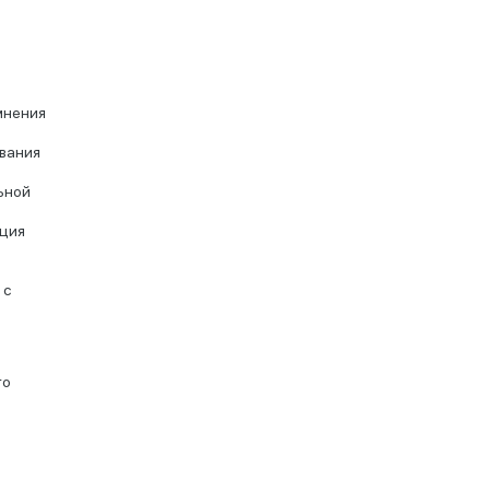
мнения
вания
ьной
кция
 с
то