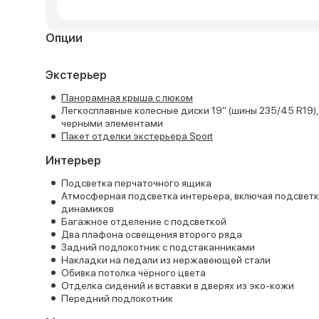
Опции
Экстерьер
Панорамная крыша с люком
Легкосплавные колесные диски 19" (шины 235/45 R19),
черными элементами
Пакет отделки экстерьера Sport
Интерьер
Подсветка перчаточного ящика
Атмосферная подсветка интерьера, включая подсветк
динамиков
Багажное отделение с подсветкой
Два плафона освещения второго ряда
Задний подлокотник с подстаканниками
Накладки на педали из нержавеющей стали
Обивка потолка чёрного цвета
Отделка сидений и вставки в дверях из эко-кожи
Передний подлокотник