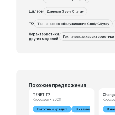
Дилеры
Дилеры Geely Cityray
ТО
Техническое обслуживание Geely Cityray
Характеристики
Технические характеристики G
других моделей
Похожие предложения
TENET T7
Changa
Кроссовер • 2026
Кроссов
Льготный кредит
В наличии
В на