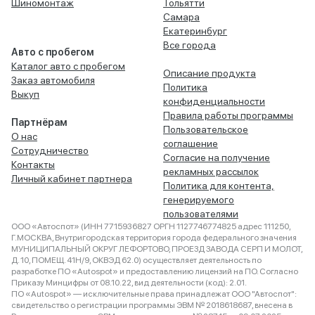
Шиномонтаж
Тольятти
Самара
Екатеринбург
Все города
Авто с пробегом
Каталог авто с пробегом
Описание продукта
Заказ автомобиля
Политика
Выкуп
конфиденциальности
Правила работы программы
Партнёрам
Пользовательское
О нас
соглашение
Сотрудничество
Согласие на получение
Контакты
рекламных рассылок
Личный кабинет партнера
Политика для контента,
генерируемого
пользователями
ООО «Автоспот» (ИНН 7715936827 ОРГН 1127746774825 адрес 111250,
Г.МОСКВА, Внутригородская территория города федерального значения
МУНИЦИПАЛЬНЫЙ ОКРУГ ЛЕФОРТОВО, ПРОЕЗД ЗАВОДА СЕРП И МОЛОТ,
Д. 10, ПОМЕЩ. 41Н/9, ОКВЭД 62.0) осуществляет деятельность по
разработке ПО «Autospot» и предоставлению лицензий на ПО. Согласно
Приказу Минцифры от 08.10.22, вид деятельности (код): 2.01.
ПО «Autospot» — исключительные права принадлежат ООО "Автоспот":
свидетельство о регистрации программы ЭВМ № 2018618687, внесена в