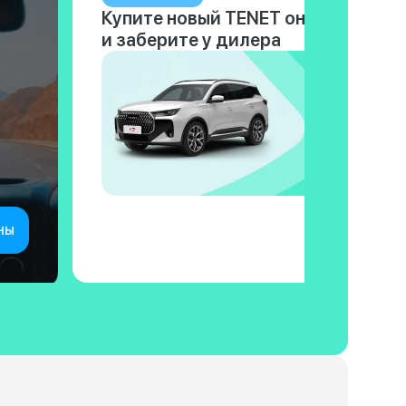
Купите новый TENET онлайн
и заберите у дилера
ны