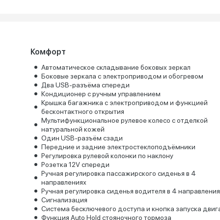
Комфорт
Автоматическое складывание боковых зеркал
Боковые зеркала с электроприводом и обогревом
Два USB-разъёма спереди
Кондиционер с ручным управлением
Крышка багажника с электроприводом и функцией
бесконтактного открытия
Мультифункциональное рулевое колесо с отделкой
натуральной кожей
Один USB-разъём сзади
Передние и задние электростеклоподъёмники
Регулировка рулевой колонки по наклону
Розетка 12V спереди
Ручная регулировка пассажирского сиденья в 4
направлениях
Ручная регулировка сиденья водителя в 4 направления
Сигнализация
Система бесключевого доступа и кнопка запуска двиг
Функция Auto Hold стояночного тормоза