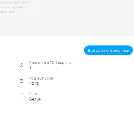
естиж • 1.5 • CVT
нзин • Передний
985 000 ₽
Все характеристики
Разгон до 100 км/ч, с
11
Год выпуска
2025
Цвет
Белый