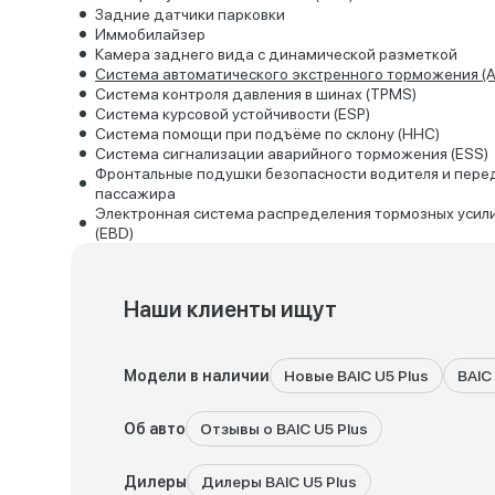
Задние датчики парковки
Иммобилайзер
Камера заднего вида с динамической разметкой
Система автоматического экстренного торможения (A
Система контроля давления в шинах (TPMS)
Система курсовой устойчивости (ESP)
Система помощи при подъёме по склону (HHC)
Система сигнализации аварийного торможения (ESS)
Фронтальные подушки безопасности водителя и пере
пассажира
Электронная система распределения тормозных усил
(EBD)
Наши клиенты ищут
Модели в наличии
Новые BAIC U5 Plus
BAIC
Об авто
Отзывы о BAIC U5 Plus
Дилеры
Дилеры BAIC U5 Plus