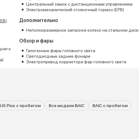
Центральный замок с дистанционным управлением
Электромеханический стояночный тормоз (EPB)
Дополнительно
EB)
Неполноразмерное запасное колесо на стальном диск
Обзор и фары
днего
Галогенные фары головного света
Светодиодные задние фонари
ий
Электропривод корректора фар головного света
 U5 Plus с пробегом
Все модели BAIC
BAIC с пробегом