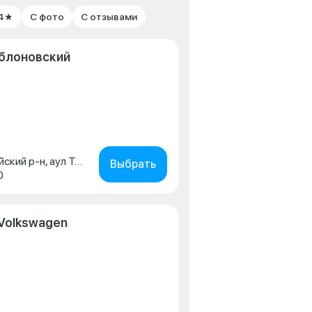
 4★
С фото
С отзывами
Яблоновский
Адыгея Респ., Тахтамукайский р-н, аул Тахтамукай, ул. Краснодарская, д. 3
Выбрать
0
Volkswagen