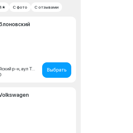
 4★
С фото
С отзывами
Яблоновский
Адыгея Респ., Тахтамукайский р-н, аул Тахтамукай, ул. Краснодарская, д. 3
Выбрать
0
Volkswagen