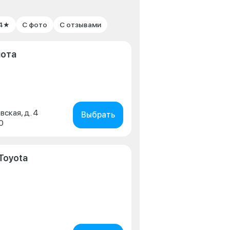
 4★
С фото
С отзывами
йота
вская, д. 4
Выбрать
0
Toyota