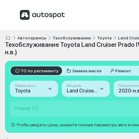
Автосервисы
Техобслуживание
Toyota
Land Crui
Техобслуживание Toyota Land Cruiser Prado I
н.в.)
ТО по регламенту
Замена масла
Ремонт
Марка авто
Модель
Поколение
Toyota
Land Cruiser Prado
Номер ТО
Чтобы увидеть цены, укажите полные параметры авто и но