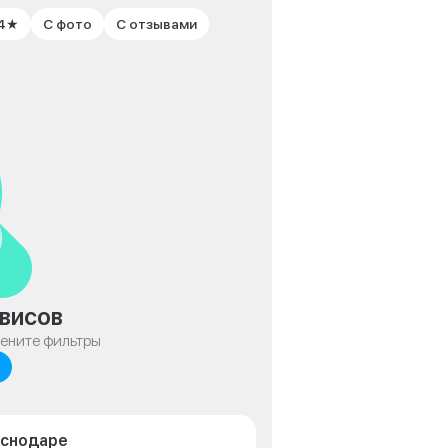
 4★
С фото
С отзывами
висов
мените фильтры
аснодаре