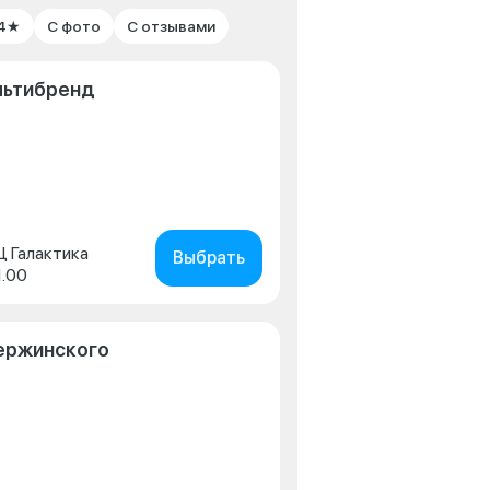
 4★
С фото
С отзывами
льтибренд
ТЦ Галактика
Выбрать
1.00
зержинского