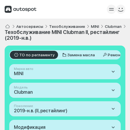
Автосервисы
Техобслуживание
MINI
Clubman
I
Техобслуживание MINI Clubman II, рестайлинг
(2019-н.в.)
ТО по регламенту
Замена масла
Ремонт
Марка авто
MINI
Модель
Clubman
Поколение
2019-н.в. (II, рестайлинг)
Модификация