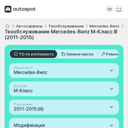
Автосервисы
Техобслуживание
Mercedes-Benz
M
Техобслуживание Mercedes-Benz M-Класс III
(2011-2015)
ТО по регламенту
Замена масла
Ремонт
Марка авто
Mercedes-Benz
Модель
M-Класс
Поколение
2011-2015 (III)
Модификация