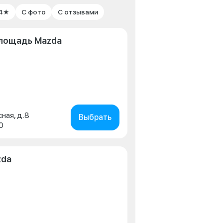
 4★
С фото
С отзывами
лощадь Mazda
сная, д.8
Выбрать
0
zda