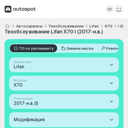
Автосервисы
Техобслуживание
Lifan
X70
I 201
Техобслуживание Lifan X70 I (2017-н.в.)
ТО по регламенту
Замена масла
Ремонт
Марка авто
Lifan
Модель
X70
Поколение
2017-н.в. (I)
Модификация