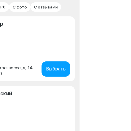
 4★
С фото
С отзывами
ар
г. Краснодар, ул. Ростовское шоссе, д. 14/3
Выбрать
0
вский