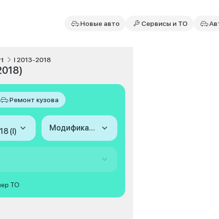
Новые авто
Сервисы и ТО
Ав
rt
I 2013-2018
2018)
Ремонт кузова
Модификация
8 (I)
мер ТО