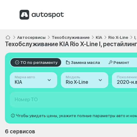
Автосервисы
Техобслуживание
KIA
Rio X-Line
I
Техобслуживание KIA Rio X-Line I, рестайлинг
ТО по регламенту
Замена масла
Ремонт
Марка авто
Модель
Поколение
KIA
Rio X-Line
Номер ТО
Чтобы увидеть цены, укажите полные параметры авто и но
6 сервисов