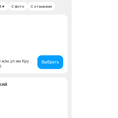
 4★
С фото
С отзывами
г. Краснодар, Пашковский ж/м, ул. им. Крупской, д. 180
Выбрать
0
кий