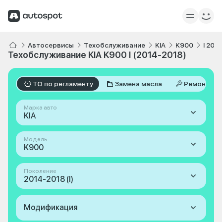
Автосервисы
Техобслуживание
KIA
K900
I 201
Техобслуживание KIA K900 I (2014-2018)
ТО по регламенту
Замена масла
Ремонт
Марка авто
KIA
Модель
K900
Поколение
2014-2018 (I)
Модификация