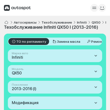
Автосервисы
Техобслуживание
Infiniti
QX50
I 
Техобслуживание Infiniti QX50 I (2013-2016)
ТО по регламенту
Замена масла
Ремонт
Марка авто
Infiniti
Модель
QX50
Поколение
2013-2016 (I)
Модификация