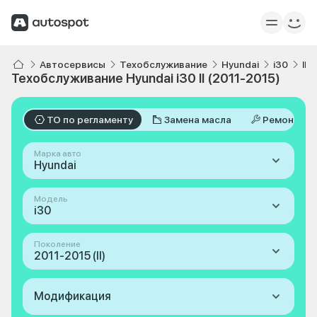
Автосервисы
Техобслуживание
Hyundai
i30
II 
Техобслуживание Hyundai i30 II (2011-2015)
ТО по регламенту
Замена масла
Ремонт
Марка авто
Hyundai
Модель
i30
Поколение
2011-2015 (II)
Модификация