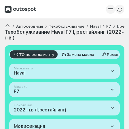
Автосервисы
Техобслуживание
Haval
F7
I, рес
Техобслуживание Haval F7 I, рестайлинг (2022-
н.в.)
ТО по регламенту
Замена масла
Ремонт
Марка авто
Haval
Модель
F7
Поколение
2022-н.в. (I, рестайлинг)
Модификация