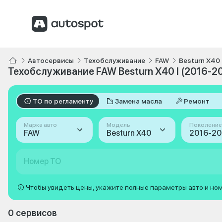
Автосервисы
Техобслуживание
FAW
Besturn X40
Техобслуживание FAW Besturn X40 I (2016-2
ТО по регламенту
Замена масла
Ремонт
Марка авто
Модель
Поколение
FAW
Besturn X40
2016-202
Номер ТО
Чтобы увидеть цены, укажите полные параметры авто и но
0 сервисов