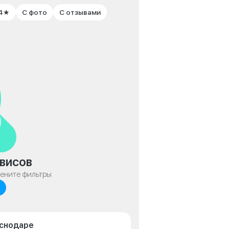
 4★
С фото
С отзывами
висов
мените фильтры
аснодаре