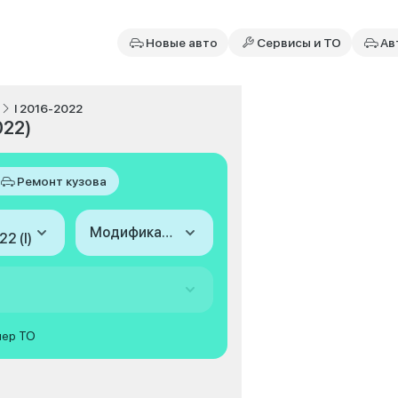
Новые авто
Сервисы и ТО
Ав
I 2016-2022
022)
Ремонт кузова
Модификация
2 (I)
мер ТО